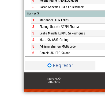
4
Helena Marie PARRILLA Rideg
-
Sarah Genesis LOPEZ Cruickshank
Heat: 2
1
Mariangel LEON Fallas
2
Alanny Sharath STEIN Abarca
3
Leslie Maiella ESPINOZA Rodriguez
4
Kiara SALAZAR Curling
5
Adriana Sharlyn MATA Coto
6
Daniela AGUERO Solano
Regresar
REVSYS ®
Athletics