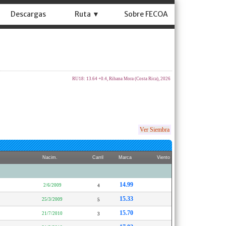
Descargas
Ruta ▼
Sobre FECOA
RU18: 13.64 +0.4, Rihana Mora (Costa Rica), 2026
Ver Siembra
Nacim.
Carril
Marca
Viento
14.99
2/6/2009
4
15.33
25/3/2009
5
15.70
21/7/2010
3