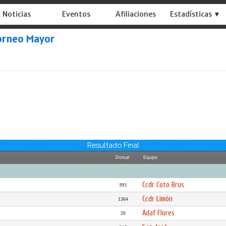
Noticias
Eventos
Afiliaciones
Estadísticas ▼
orneo Mayor
Resultado Final
Dorsal
Equipo
Ccdr Coto Brus
991
Ccdr Limón
1364
Adaf Flores
20