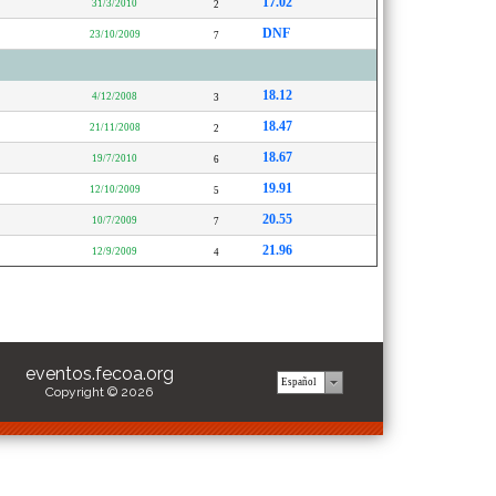
17.02
31/3/2010
2
DNF
23/10/2009
7
18.12
4/12/2008
3
18.47
21/11/2008
2
18.67
19/7/2010
6
19.91
12/10/2009
5
20.55
10/7/2009
7
21.96
12/9/2009
4
eventos.fecoa.org
Copyright © 2026