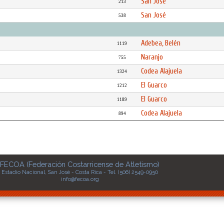
San José
213
San José
538
Adebea, Belén
1119
Naranjo
755
Codea Alajuela
1324
El Guarco
1212
El Guarco
1189
Codea Alajuela
894
FECOA (Federación Costarricense de Atletismo)
Estadio Nacional, San José - Costa Rica - Tel. (506) 2549-0950
info@fecoa.org