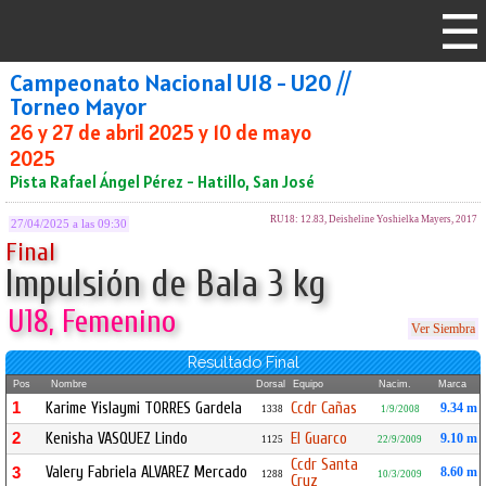
Campeonato Nacional U18 - U20 //
Torneo Mayor
26 y 27 de abril 2025 y 10 de mayo
2025
Pista Rafael Ángel Pérez - Hatillo, San José
RU18: 12.83, Deisheline Yoshielka Mayers, 2017
27/04/2025 a las 09:30
Final
Impulsión de Bala 3 kg
U18, Femenino
Ver Siembra
Resultado Final
Pos
Nombre
Dorsal
Equipo
Nacim.
Marca
1
Karime Yislaymi TORRES Gardela
Ccdr Cañas
9.34 m
1338
1/9/2008
2
Kenisha VASQUEZ Lindo
El Guarco
9.10 m
1125
22/9/2009
Ccdr Santa
Valery Fabriela ALVAREZ Mercado
3
8.60 m
1288
10/3/2009
Cruz