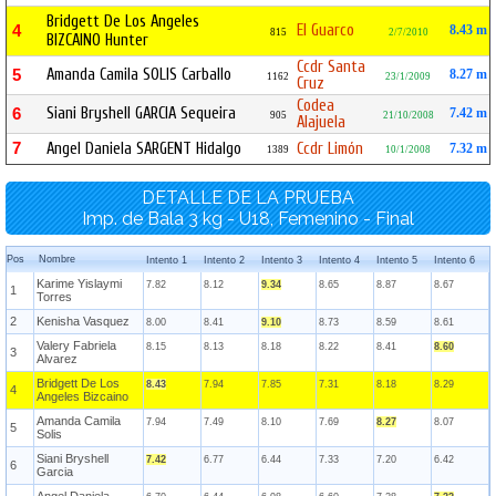
Bridgett De Los Angeles
El Guarco
4
8.43 m
815
2/7/2010
BIZCAINO Hunter
Ccdr Santa
Amanda Camila SOLIS Carballo
5
8.27 m
1162
23/1/2009
Cruz
Codea
Siani Bryshell GARCIA Sequeira
6
7.42 m
905
21/10/2008
Alajuela
7
Angel Daniela SARGENT Hidalgo
Ccdr Limón
7.32 m
1389
10/1/2008
DETALLE DE LA PRUEBA
Imp. de Bala 3 kg - U18, Femenino - Final
Pos
Nombre
Intento 1
Intento 2
Intento 3
Intento 4
Intento 5
Intento 6
Karime Yislaymi
7.82
8.12
9.34
8.65
8.87
8.67
1
Torres
2
Kenisha Vasquez
8.00
8.41
9.10
8.73
8.59
8.61
Valery Fabriela
8.15
8.13
8.18
8.22
8.41
8.60
3
Alvarez
Bridgett De Los
8.43
7.94
7.85
7.31
8.18
8.29
4
Angeles Bizcaino
Amanda Camila
7.94
7.49
8.10
7.69
8.27
8.07
5
Solis
Siani Bryshell
7.42
6.77
6.44
7.33
7.20
6.42
6
Garcia