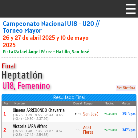
Campeonato Nacional U18 - U20 //
Torneo Mayor
26 y 27 de abril 2025 y 10 de mayo
2025
Pista Rafael Ángel Pérez - Hatillo, San José
Final
Heptatlón
U18, Femenino
Ver Siembra
Resultado Final
Pos
Nombre
Dorsal
Equipo
Nacim.
Marca
Ximena ARREDONDO Chavarria
1
San José
3513 pts
1191
26/4/2009
(16.75 - 1.39 - 9.55 - 28.43 - 4.45
(+3.4) - 19.30 - 2:37.92)
Victoria JARA Alfaro
Adaf
2
3473 pts
13
24/7/2008
(15.53 - 1.48 - 7.35 - 27.87 - 4.57
Flores
(+2.5) - 17.42 - 2:54.68)