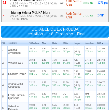
Ccdr Santa
11
1276 pts
1294
18/8/2010
(19.35 - NM - 4.78 - 33.15 - 4.03 (+2.0)
Cruz
- NM - 3:32.29)
Trianny Yelena MOLINA Mora
Ccdr Santa
-
DNF
1637
27/2/2009
(22.47 - NM - 6.52 - 35.52 - 3.00 (+2.6)
Cruz
- 16.96 - DNS)
DETALLE DE LA PRUEBA
Heptatlón - U18, Femenino - Final
Pos
Nombre
100vallas
Alto
Bala
200m
Largo
Jabalina
800m
16.75
1.39
9.55
28.43
4.45
19.30
2:37.92
Ximena
1
625 pts
502 pts
500 pts
597 pts
(+3.4)
276 pts
597 pts
Arredondo
416 pts
15.53
1.48
7.35
27.87
4.57
17.42
2:54.68
2
Victoria Jara
773 pts
599 pts
357 pts
641 pts
(+2.5)
241 pts
416 pts
446 pts
18.96
1.27
6.78
30.59
3.77
19.89
2:46.89
3
Charloth Perez
394 pts
379 pts
321 pts
442 pts
(+2.4)
287 pts
496 pts
257 pts
22.20
1.33
7.33
31.30
4.39
17.22
3:00.77
Ariana Lucia
4
145 pts
439 pts
356 pts
395 pts
(+2.4)
237 pts
358 pts
Cespedes
401 pts
18.51
1.39
9.62
DQ
3.80
NM
2:53.22
Emilly Pamela
5
437 pts
502 pts
505 pts
0 pts
(+2.0)
0 pts
431 pts
Quesada
263 pts
19.09
1.24
5.45
31.90
4.00
10.58
3:00.08
Valentina
6
382 pts
350 pts
237 pts
358 pts
(+2.5)
116 pts
364 pts
Delgado