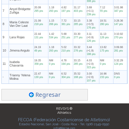
308 pts
20.09
1.18
4.82
31.17
3.69
7.12
3:01.98
Anyel Bridgette
7
295 pts
293 pts
197 pts
403 pts
(+3.1)
55 pts
347 pts
Zuñiga
239 pts
21.09
1.15
7.72
33.15
3.38
19.51
3:28.36
Maria Celeste
8
218 pts
266 pts
381 pts
285 pts
(+3.5)
280 pts
147 pts
Van Der Laat
176 pts
22.44
1.42
5.68
33.30
3.11
11.13
3:10.92
9
Lara Rojas
131 pts
534 pts
251 pts
277 pts
(+0.9)
126 pts
270 pts
126 pts
24.19
1.18
5.02
33.32
3.44
13.82
3:09.66
10
Jimena Angulo
49 pts
293 pts
210 pts
276 pts
(+1.9)
175 pts
281 pts
188 pts
19.35
NM
4.78
33.15
4.03
NM
3:32.29
Isabela
11
358 pts
0 pts
194 pts
285 pts
(+2.0)
0 pts
124 pts
Chavarria
315 pts
22.47
NM
6.52
35.52
3.00
16.96
DNS
Trianny Yelena
-
130 pts
0 pts
304 pts
168 pts
(+2.6)
233 pts
0 pts
Molina
107 pts
Regresar
REVSYS ®
Athletics
FECOA (Federación Costarricense de Atletismo)
Estadio Nacional, San José - Costa Rica - Tel. (506) 2549-0950
info@fecoa.org