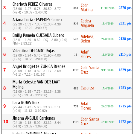
Charloth PEREZ Olivares
Ccdr
3
2576 pts
883
11/10/2008
(18.96 - 1.27 - 6.78 - 30.59 - 3.77
Matina
(+2.4) - 19.89 - 2:46.89)
Ariana Lucia CESPEDES Gomez
Codea
4
2331 pts
910
16/4/2010
(22.20 - 1.33 - 7.33 - 31.30 - 4.39
Alajuela
(+2.4) - 17.22 - 3:00.77)
Emilly Pamela QUESADA Cubero
Adebea,
5
2138 pts
547
24/8/2008
(18.51 - 1.39 - 9.62 - DQ - 3.80 (+2.0) -
Belén
NM - 2:53.22)
Valentina DELGADO Rojas
Adaf
6
2115 pts
19
18/9/2009
(19.09 - 1.24 - 5.45 - 31.90 - 4.00
Flores
(+2.5) - 10.58 - 3:00.08)
Anyel Bridgette ZUÑIGA Brenes
Ccdr Santa
7
1829 pts
1297
9/11/2010
(20.09 - 1.18 - 4.82 - 31.17 - 3.69
Cruz
(+3.1) - 7.12 - 3:01.98)
Maria Celeste VAN DER LAAT
Molina
Esparza
8
1753 pts
662
17/4/2010
(21.09 - 1.15 - 7.72 - 33.15 - 3.38
(+3.5) - 19.51 - 3:28.36)
Lara ROJAS Ruiz
Adaf
9
1715 pts
778
24/2/2009
(22.44 - 1.42 - 5.68 - 33.30 - 3.11
Flores
(+0.9) - 11.13 - 3:10.92)
Jimena ANGULO Cardenas
Ccdr Santa
10
1472 pts
1474
22/10/2009
(24.19 - 1.18 - 5.02 - 33.32 - 3.44
Cruz
(+1.9) - 13.82 - 3:09.66)
Isabela CHAVARRIA Alvarez