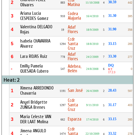
Ccdr
2
30.59
883
11/10/2008
4
442
Matina
Olivares
Ariana Lucia
Codea
3
31.30
910
16/4/2010
1
395
Alajuela
CESPEDES Gomez
Valentina DELGADO
Adaf
4
31.90
19
18/9/2009
5
358
Flores
Rojas
Ccdr
Isabela CHAVARRIA
5
Santa
33.15
1294
18/8/2010
285
2
Alvarez
Cruz
Adaf
Lara ROJAS Ruiz
6
33.30
778
24/2/2009
7
277
Flores
DQ
Emilly Pamela
Adebea,
-
547
24/8/2008
6
0
R.T.
Belén
QUESADA Cubero
17.2.3
Heat: 2
Ximena ARREDONDO
San José
1
28.43
1191
26/4/2009
2
597
Chavarria
Ccdr
Anyel Bridgette
2
Santa
31.17
1297
9/11/2010
403
5
ZUÑIGA Brenes
Cruz
Maria Celeste VAN
Esparza
3
33.15
662
17/4/2010
6
285
DER LAAT Molina
Ccdr
Jimena ANGULO
4
Santa
33.32
1474
22/10/2009
276
4