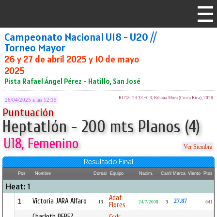
Campeonato Nacional U18 - U20 //
Torneo Mayor
26 y 27 de abril 2025 y 10 de mayo
2025
Pista Rafael Ángel Pérez - Hatillo, San José
RU18: 24.13 +0.3, Rihana Mora (Costa Rica), 2026
26/04/2025 a las 12:15
Puntuación
Heptatlón - 200 mts Planos (4)
U18, Femenino
Ver Siembra
Resultado Final
Pos
Nombre
Dorsal
Equipo
Nacim.
Carril
Marca
Viento
Ptos
Heat: 1
Adaf
Victoria JARA Alfaro
1
27.87
13
24/7/2008
3
641
Flores
Charloth PEREZ