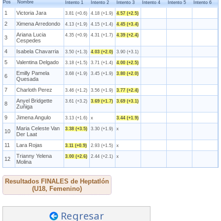
Pos
Nombre
Intento 1
Intento 2
Intento 3
Intento 4
Intento 5
Intento 6
1
Victoria Jara
3.81 (+0.6)
4.18 (+1.9)
4.57 (+2.5)
2
Ximena Arredondo
4.13 (+1.9)
4.15 (+1.4)
4.45 (+3.4)
Ariana Lucia
4.35 (+0.9)
4.31 (+1.7)
4.39 (+2.4)
3
Cespedes
4
Isabela Chavarria
3.50 (+1.3)
4.03 (+2.0)
3.90 (+3.1)
5
Valentina Delgado
3.18 (+1.5)
3.71 (+1.4)
4.00 (+2.5)
Emilly Pamela
3.68 (+1.9)
3.45 (+1.9)
3.80 (+2.0)
6
Quesada
7
Charloth Perez
3.46 (+1.2)
3.56 (+1.9)
3.77 (+2.4)
Anyel Bridgette
3.61 (+3.2)
3.69 (+1.7)
3.69 (+3.1)
8
Zuñiga
9
Jimena Angulo
3.13 (+1.6)
x
3.44 (+1.9)
Maria Celeste Van
3.38 (+3.5)
3.30 (+1.9)
x
10
Der Laat
11
Lara Rojas
3.11 (+0.9)
2.93 (+1.5)
x
Trianny Yelena
3.00 (+2.6)
2.44 (+2.1)
x
12
Molina
Resultados FINALES de Heptatlón
(U18, Femenino)
Regresar