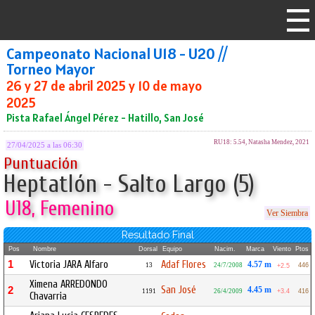
Campeonato Nacional U18 - U20 //
Torneo Mayor
26 y 27 de abril 2025 y 10 de mayo
2025
Pista Rafael Ángel Pérez - Hatillo, San José
RU18: 5.54, Natasha Mendez, 2021
27/04/2025 a las 06:30
Puntuación
Heptatlón - Salto Largo (5)
U18, Femenino
Ver Siembra
Resultado Final
Pos
Nombre
Dorsal
Equipo
Nacim.
Marca
Viento
Ptos
1
Victoria JARA Alfaro
Adaf Flores
4.57 m
13
24/7/2008
446
+2.5
Ximena ARREDONDO
San José
2
4.45 m
1191
26/4/2009
+3.4
416
Chavarria