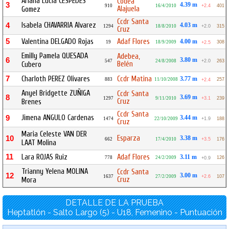
Ariana Lucia CESPEDES
Codea
3
4.39 m
910
16/4/2010
+2.4
401
Alajuela
Gomez
Ccdr Santa
Isabela CHAVARRIA Alvarez
4
4.03 m
1294
18/8/2010
+2.0
315
Cruz
5
Valentina DELGADO Rojas
Adaf Flores
4.00 m
19
18/9/2009
308
+2.5
Emilly Pamela QUESADA
Adebea,
6
3.80 m
547
24/8/2008
+2.0
263
Belén
Cubero
7
Charloth PEREZ Olivares
Ccdr Matina
3.77 m
883
11/10/2008
257
+2.4
Anyel Bridgette ZUÑIGA
Ccdr Santa
8
3.69 m
1297
9/11/2010
+3.1
239
Cruz
Brenes
Ccdr Santa
Jimena ANGULO Cardenas
9
3.44 m
1474
22/10/2009
+1.9
188
Cruz
Maria Celeste VAN DER
Esparza
10
3.38 m
662
17/4/2010
+3.5
176
LAAT Molina
11
Lara ROJAS Ruiz
Adaf Flores
3.11 m
778
24/2/2009
126
+0.9
Trianny Yelena MOLINA
Ccdr Santa
12
3.00 m
1637
27/2/2009
+2.6
107
Cruz
Mora
DETALLE DE LA PRUEBA
Heptatlón - Salto Largo (5) - U18, Femenino - Puntuación