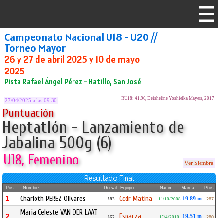
Campeonato Nacional U18 - U20 //
Torneo Mayor
26 y 27 de abril 2025 y 10 de mayo
2025
Pista Rafael Ángel Pérez - Hatillo, San José
RU18: 41.96, Deisheline Yoshielka Mayers, 2017
27/04/2025 a las 09:30
Puntuación
Heptatlón - Lanzamiento de
Jabalina 500g (6)
U18, Femenino
Ver Siembra
Resultado Final
Pos
Nombre
Dorsal
Equipo
Nacim.
Marca
Ptos
1
Charloth PEREZ Olivares
Ccdr Matina
19.89 m
883
11/10/2008
287
Maria Celeste VAN DER LAAT
Esparza
2
19.51 m
662
17/4/2010
280