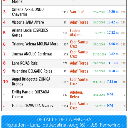
Molina
Ximena ARREDONDO
San José
3
19.30 m
1191
26/4/2009
276
Chavarria
4
Victoria JARA Alfaro
Adaf Flores
17.42 m
13
24/7/2008
241
Ariana Lucia CESPEDES
Codea
5
17.22 m
910
16/4/2010
237
Alajuela
Gomez
Ccdr Santa
Trianny Yelena MOLINA Mora
6
16.96 m
1637
27/2/2009
233
Cruz
Ccdr Santa
Jimena ANGULO Cardenas
7
13.82 m
1474
22/10/2009
175
Cruz
8
Lara ROJAS Ruiz
Adaf Flores
11.13 m
778
24/2/2009
126
9
Valentina DELGADO Rojas
Adaf Flores
10.58 m
19
18/9/2009
116
Anyel Bridgette ZUÑIGA
Ccdr Santa
10
7.12 m
1297
9/11/2010
55
Cruz
Brenes
Emilly Pamela QUESADA
Adebea,
-
NM
547
24/8/2008
0
Belén
Cubero
Ccdr Santa
Isabela CHAVARRIA Alvarez
-
NM
1294
18/8/2010
0
Cruz
DETALLE DE LA PRUEBA
Heptatlón - Lanz. de Jabalina 500g (6) - U18, Femenino -