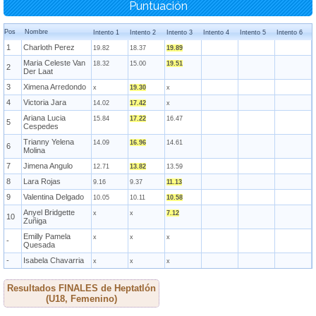
Puntuación
Pos
Nombre
Intento 1
Intento 2
Intento 3
Intento 4
Intento 5
Intento 6
1
Charloth Perez
19.82
18.37
19.89
Maria Celeste Van
18.32
15.00
19.51
2
Der Laat
3
Ximena Arredondo
x
19.30
x
4
Victoria Jara
14.02
17.42
x
Ariana Lucia
15.84
17.22
16.47
5
Cespedes
Trianny Yelena
14.09
16.96
14.61
6
Molina
7
Jimena Angulo
12.71
13.82
13.59
8
Lara Rojas
9.16
9.37
11.13
9
Valentina Delgado
10.05
10.11
10.58
Anyel Bridgette
x
x
7.12
10
Zuñiga
Emilly Pamela
x
x
x
-
Quesada
-
Isabela Chavarria
x
x
x
Resultados FINALES de Heptatlón
(U18, Femenino)