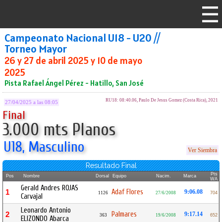
Campeonato Nacional U18 - U20 //
Torneo Mayor
26 y 27 de abril 2025 y 10 de mayo
2025
Pista Rafael Ángel Pérez - Hatillo, San José
RU18: 08:40.06, Paulo De Jesus Gomez (Costa Rica), 2021
27/04/2025 a las 08:05
Final
3.000 mts Planos
U18, Masculino
Ver Siembra
Resultado Final
Pts
Pos
Nombre
Dorsal
Equipo
Nacim.
Marca
WA
Gerald Andres ROJAS
Adaf Flores
1
9:06.08
1126
27/6/2008
704
Carvajal
Leonardo Antonio
Palmares
2
9:17.14
363
19/6/2008
652
ELIZONDO Abarca