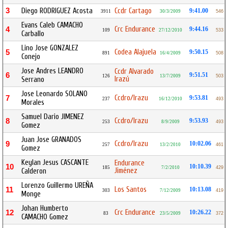
3
Diego RODRIGUEZ Acosta
Ccdr Cartago
9:41.00
3911
30/3/2009
546
Evans Caleb CAMACHO
Crc Endurance
4
9:44.16
109
27/12/2010
533
Carballo
Lino Jose GONZALEZ
Codea Alajuela
5
9:50.15
891
16/4/2009
508
Conejo
Jose Andres LEANDRO
Ccdr Alvarado
6
9:51.51
126
13/7/2009
503
Irazú
Serrano
Jose Leonardo SOLANO
Ccdro/Irazu
7
9:53.81
237
16/12/2010
493
Morales
Samuel Dario JIMENEZ
Ccdro/Irazu
8
9:53.93
253
8/9/2009
493
Gomez
Juan Jose GRANADOS
Ccdro/Irazu
9
10:02.06
257
13/2/2010
461
Gomez
Keylan Jesus CASCANTE
Endurance
10
10:10.39
185
7/2/2010
429
Jiménez
Calderon
Lorenzo Guillermo UREÑA
Los Santos
11
10:13.08
303
7/12/2009
419
Monge
Johan Humberto
Crc Endurance
12
10:26.22
83
23/5/2009
372
CAMACHO Gomez