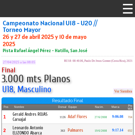
Campeonato Nacional U18 - U20 //
Torneo Mayor
26 y 27 de abril 2025 y 10 de mayo
2025
Pista Rafael Ángel Pérez - Hatillo, San José
RU18: 08:40.06, Paulo De Jesus Gomez (Costa Rica), 2021
27/04/2025 a las 08:05
Final
3.000 mts Planos
U18, Masculino
Ver Siembra
Resultado Final
Pts
Pos
Nombre
Dorsal
Equipo
Nacim.
Marca
WA
Gerald Andres ROJAS
Adaf Flores
1
9:06.08
1126
27/6/2008
704
Carvajal
Leonardo Antonio
Palmares
2
9:17.14
363
19/6/2008
652
ELIZONDO Abarca