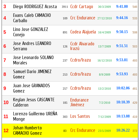
3
Diego RODRIGUEZ Acosta
Ccdr Cartago
9:41.00
3911
30/3/2009
546
Evans Caleb CAMACHO
Crc Endurance
4
9:44.16
109
27/12/2010
533
Carballo
Lino Jose GONZALEZ
Codea Alajuela
5
9:50.15
891
16/4/2009
508
Conejo
Jose Andres LEANDRO
Ccdr Alvarado
6
9:51.51
126
13/7/2009
503
Irazú
Serrano
Jose Leonardo SOLANO
Ccdro/Irazu
7
9:53.81
237
16/12/2010
493
Morales
Samuel Dario JIMENEZ
Ccdro/Irazu
8
9:53.93
253
8/9/2009
493
Gomez
Juan Jose GRANADOS
Ccdro/Irazu
9
10:02.06
257
13/2/2010
461
Gomez
Keylan Jesus CASCANTE
Endurance
10
10:10.39
185
7/2/2010
429
Jiménez
Calderon
Lorenzo Guillermo UREÑA
Los Santos
11
10:13.08
303
7/12/2009
419
Monge
Johan Humberto
Crc Endurance
12
10:26.22
83
23/5/2009
372
CAMACHO Gomez