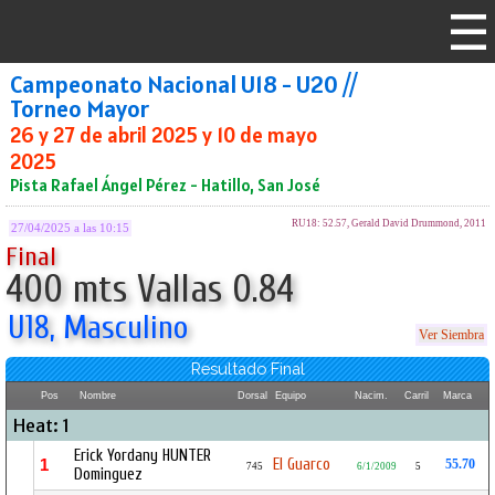
Campeonato Nacional U18 - U20 //
Torneo Mayor
26 y 27 de abril 2025 y 10 de mayo
2025
Pista Rafael Ángel Pérez - Hatillo, San José
RU18: 52.57, Gerald David Drummond, 2011
27/04/2025 a las 10:15
Final
400 mts Vallas 0.84
U18, Masculino
Ver Siembra
Resultado Final
Pos
Nombre
Dorsal
Equipo
Nacim.
Carril
Marca
Heat: 1
Erick Yordany HUNTER
El Guarco
1
55.70
745
6/1/2009
5
Dominguez