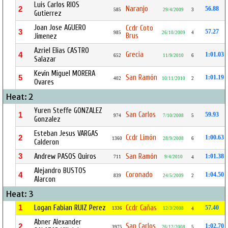
Luis Carlos RIOS
Naranjo
2
56.88
585
29/4/2009
3
Gutierrez
Joan Jose AGUERO
Ccdr Coto
3
57.27
985
26/10/2009
4
Brus
Jimenez
Azriel Elias CASTRO
Grecia
4
1:01.03
652
11/9/2010
6
Salazar
Kevin Miguel MORERA
San Ramón
5
1:01.19
402
10/11/2010
2
Ovares
Heat: 2
Yuren Steffe GONZALEZ
San Carlos
1
59.93
974
7/10/2008
5
Gonzalez
Esteban Jesus VARGAS
Ccdr Limón
2
1:00.63
1360
28/9/2008
6
Calderon
3
Andrew PASOS Quiros
San Ramón
1:01.38
711
9/4/2010
4
Alejandro BUSTOS
Coronado
4
1:04.50
839
24/5/2009
2
Alarcon
Heat: 3
1
Logan Fabian RUIZ Perez
Ccdr Cañas
57.40
1336
12/3/2008
4
Abner Alexander
San Carlos
2
1:02.70
3975
26/12/2008
5