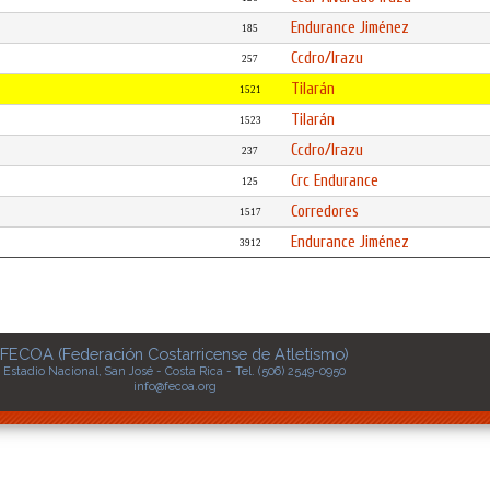
Endurance Jiménez
185
Ccdro/Irazu
257
Tilarán
1521
Tilarán
1523
Ccdro/Irazu
237
Crc Endurance
125
Corredores
1517
Endurance Jiménez
3912
FECOA (Federación Costarricense de Atletismo)
Estadio Nacional, San José - Costa Rica - Tel. (506) 2549-0950
info@fecoa.org