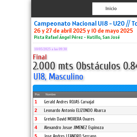
Inicio
Campeonato Nacional U18 - U20 // T
26 y 27 de abril 2025 y 10 de mayo 2025
Pista Rafael Ángel Pérez - Hatillo, San José
10/05/2025 a las 09:30
Final
2.000 mts Obstáculos 0.8
U18, Masculino
Pos
Nombre
1
Gerald Andres ROJAS Carvajal
2
Leonardo Antonio ELIZONDO Abarca
3
Greivin David MORERA Ovares
4
Alexandro Josue JIMENEZ Espinoza
5
Jose Andres LEANDRO Serrano