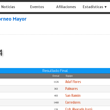
Noticias
Eventos
Afiliaciones
Estadísticas ▼
orneo Mayor
4
Resultado Final
Dorsal
Equipo
Adaf Flores
1126
Palmares
363
San Ramón
403
Corredores
1468
Ccdr Alvarado Irazú
126