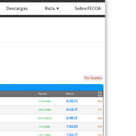
Descargas
Ruta ▼
Sobre FECOA
Ver Siembra
Pts
Nacim.
Marca
WA
6:16.15
27/6/2008
824
6:24.37
19/6/2008
777
6:49.11
10/11/2010
643
7:02.83
1/4/2009
575
7:03.27
13/7/2009
573