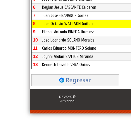
6
Keylan Jesus CASCANTE Calderon
7
Juan Jose GRANADOS Gomez
8
Jose Octavio WATTSON Guillen
9
Eliecer Antonio PINEDA Jimenez
10
Jose Leonardo SOLANO Morales
11
Carlos Eduardo MONTERO Solano
12
Joynni Abdair SANTOS Miranda
13
Kenneth David RIVERA Quiros
Regresar
REVSYS ®
Athletics