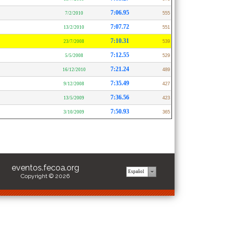
7:06.95
7/2/2010
555
7:07.72
13/2/2010
551
7:10.31
23/7/2008
539
7:12.55
5/5/2008
529
7:21.24
16/12/2010
489
7:35.49
9/12/2008
427
7:36.56
13/5/2009
423
7:50.93
3/10/2009
365
eventos.fecoa.org
Copyright © 2026