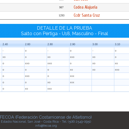
Codea Alajuela
907
Ccdr Santa Cruz
1293
DETALLE DE LA PRUEBA
Salto con Pértiga - U18, Masculino - Final
2.40
2.60
2.80
2.90
3.00
3.10
-
o
-
o
-
o
xo
o
xo
xxo
xo
o
o
xxo
xxo
o
xo
xo
o
o
o
xo
xo
xxo
o
xxo
o
xxx
o
o
xo
xxx
o
xo
xxx
FECOA (Federación Costarricense de Atletismo)
Estadio Nacional, San José - Costa Rica - Tel. (506) 2549-0950
info@fecoa.org