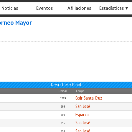
Noticias
Eventos
Afiliaciones
Estadísticas ▼
orneo Mayor
Resultado Final
Dorsal
Equipo
Ccdr Santa Cruz
1289
San José
293
Esparza
808
San José
315
San José
591