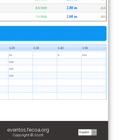
2.80 m
8/6/2009
414
2.60 m
7/1/2010
363
3.20
3.30
3.40
3.50
xo
-
o
xxx
xxx
xxx
xxx
eventos.fecoa.org
Copyright © 2026