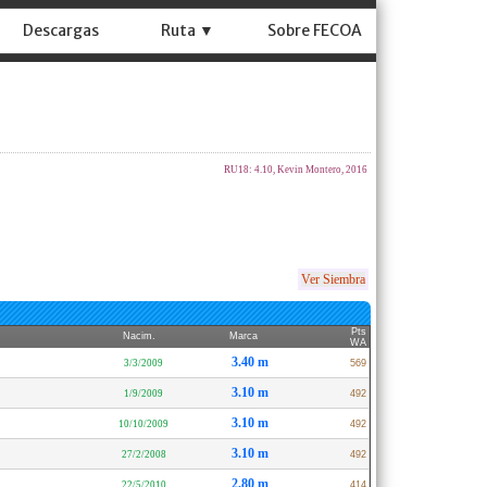
Descargas
Ruta ▼
Sobre FECOA
RU18: 4.10, Kevin Montero, 2016
Ver Siembra
Pts
Nacim.
Marca
WA
3.40 m
3/3/2009
569
3.10 m
1/9/2009
492
3.10 m
10/10/2009
492
3.10 m
27/2/2008
492
2.80 m
22/5/2010
414