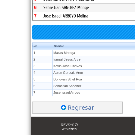
6
Sebastian SANCHEZ Monge
7
Jose Israel ARROYO Molina
Pos
Nombre
1
Matias Moraga
2
Ismael Jesus Arce
3
Kevin Jose Chaves
4
Aaron Gonzalo Arce
5
Donovan Sthef Roa
6
Sebastian Sanchez
7
Jose Israel Arroyo
Regresar
REVSYS ®
Athletics