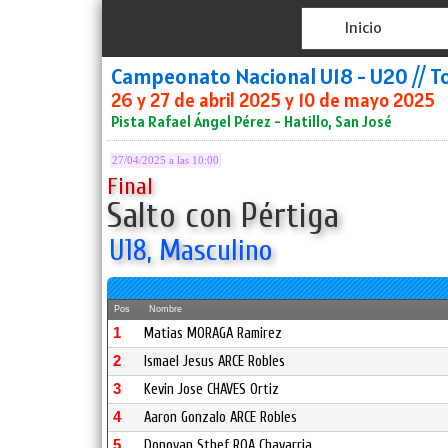
Inicio
Campeonato Nacional U18 - U20 // T
26 y 27 de abril 2025 y 10 de mayo 2025
Pista Rafael Ángel Pérez - Hatillo, San José
27/04/2025 a las 10:00
Final
Salto con Pértiga
U18, Masculino
Pos
Nombre
1
Matias MORAGA Ramirez
2
Ismael Jesus ARCE Robles
3
Kevin Jose CHAVES Ortiz
4
Aaron Gonzalo ARCE Robles
5
Donovan Sthef ROA Chavarria