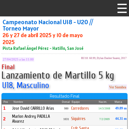
Campeonato Nacional U18 - U20 //
Torneo Mayor
26 y 27 de abril 2025 y 10 de mayo
2025
Pista Rafael Ángel Pérez - Hatillo, San José
RU18: 60.99, Dylan Dasher Suarez, 2017
27/04/2025 a las 11:00
Final
Lanzamiento de Martillo 5 kg
U18, Masculino
Ver Siembra
Resultado Final
Pos
Nombre
Dorsal
Equipo
Nacim.
Marca
1
Jose David CARRILLO Arias
Corredores
49.89 m
980
14/3/2008
Marlon Andrey PADILLA
Siquirres
2
44.31 m
1031
7/2/2009
Alvarez
Ccdr Santa