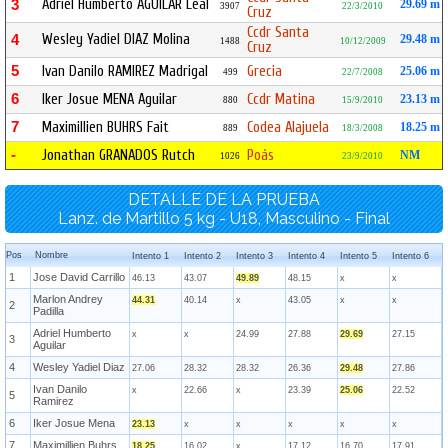
Adriel Humberto AGUILAR Leal
3
29.69 m
3907
22/3/2010
Cruz
Ccdr Santa
Wesley Yadiel DIAZ Molina
4
29.48 m
1488
10/12/2009
Cruz
5
Ivan Danilo RAMIREZ Madrigal
Grecia
25.06 m
499
22/7/2008
6
Iker Josue MENA Aguilar
Ccdr Matina
23.13 m
880
15/9/2010
7
Maximillien BUHRS Fait
Codea Alajuela
18.25 m
889
18/3/2008
-
Jonathan GRANADOS Rutch
Poás
NM
1026
23/9/2010
DETALLE DE LA PRUEBA
Lanz. de Martillo 5 kg - U18, Masculino - Final
Pos
Nombre
Intento 1
Intento 2
Intento 3
Intento 4
Intento 5
Intento 6
1
Jose David Carrillo
46.13
43.07
49.89
48.15
x
x
Marlon Andrey
44.31
40.14
x
43.05
x
x
2
Padilla
Adriel Humberto
x
x
24.99
27.88
29.69
27.15
3
Aguilar
4
Wesley Yadiel Diaz
27.06
28.32
28.32
26.36
29.48
27.86
Ivan Danilo
x
22.66
x
23.39
25.06
22.52
5
Ramirez
6
Iker Josue Mena
23.13
x
x
x
x
x
7
Maximillien Buhrs
18.25
16.02
x
17.12
16.70
17.91