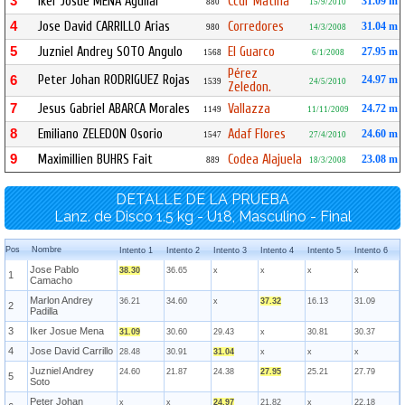
3
Iker Josue MENA Aguilar
Ccdr Matina
31.09 m
880
15/9/2010
4
Jose David CARRILLO Arias
Corredores
31.04 m
980
14/3/2008
5
Juzniel Andrey SOTO Angulo
El Guarco
27.95 m
1568
6/1/2008
Pérez
Peter Johan RODRIGUEZ Rojas
6
24.97 m
1539
24/5/2010
Zeledon.
7
Jesus Gabriel ABARCA Morales
Vallazza
24.72 m
1149
11/11/2009
8
Emiliano ZELEDON Osorio
Adaf Flores
24.60 m
1547
27/4/2010
9
Maximillien BUHRS Fait
Codea Alajuela
23.08 m
889
18/3/2008
DETALLE DE LA PRUEBA
Lanz. de Disco 1.5 kg - U18, Masculino - Final
Pos
Nombre
Intento 1
Intento 2
Intento 3
Intento 4
Intento 5
Intento 6
Jose Pablo
38.30
36.65
x
x
x
x
1
Camacho
Marlon Andrey
36.21
34.60
x
37.32
16.13
31.09
2
Padilla
3
Iker Josue Mena
31.09
30.60
29.43
x
30.81
30.37
4
Jose David Carrillo
28.48
30.91
31.04
x
x
x
Juzniel Andrey
24.60
21.87
24.38
27.95
25.21
27.79
5
Soto
Peter Johan
x
x
24.97
21.82
x
22.18