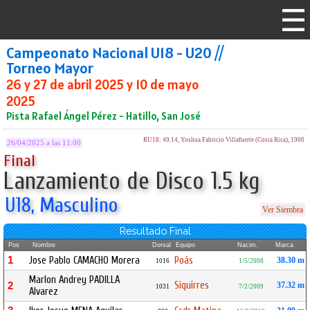
Campeonato Nacional U18 - U20 //
Torneo Mayor
26 y 27 de abril 2025 y 10 de mayo
2025
Pista Rafael Ángel Pérez - Hatillo, San José
RU18: 49.14, Yoshua Fabricio Villafuerte (Costa Rica), 1900
26/04/2025 a las 11:00
Final
Lanzamiento de Disco 1.5 kg
U18, Masculino
Ver Siembra
Resultado Final
Pos
Nombre
Dorsal
Equipo
Nacim.
Marca
1
Jose Pablo CAMACHO Morera
Poás
38.30 m
1016
1/5/2008
Marlon Andrey PADILLA
Siquirres
2
37.32 m
1031
7/2/2009
Alvarez