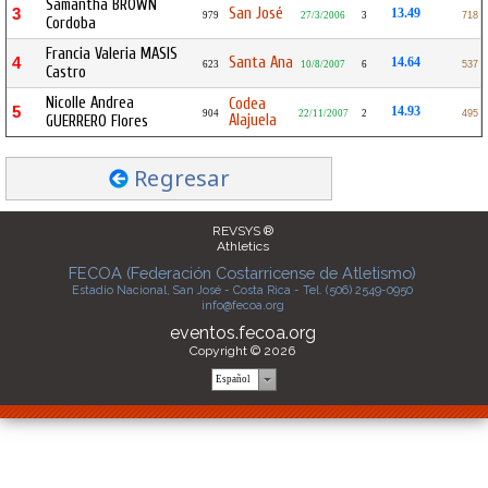
Samantha BROWN
San José
3
13.49
979
27/3/2006
3
718
Cordoba
Francia Valeria MASIS
Santa Ana
4
14.64
623
10/8/2007
6
537
Castro
Nicolle Andrea
Codea
5
14.93
904
22/11/2007
2
495
Alajuela
GUERRERO Flores
Regresar
REVSYS ®
Athletics
FECOA (Federación Costarricense de Atletismo)
Estadio Nacional, San José - Costa Rica - Tel. (506) 2549-0950
info@fecoa.org
eventos.fecoa.org
Copyright © 2026