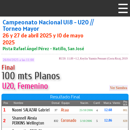
Campeonato Nacional U18 - U20 //
Torneo Mayor
26 y 27 de abril 2025 y 10 de mayo
2025
Pista Rafael Ángel Pérez - Hatillo, San José
RU20: 11.89 +1.2, Keylin Yazmin Pennant (Costa Rica), 2019
26/04/2025 a las 11:00
Final
100 mts Planos
U20, Femenino
Ver Siembra
Resultado Final
Pts
Pos
Nombre
Dorsal
Equipo
Nacim.
Carril
Marca
Viento
WA
1
Naomi SALAZAR Gabriel
Ataa
12.68
37
25/10/2006
861
4
Shannell Alexia
Coronado
2
12.86
832
5/10/2006
5
828
PERKINS Wellington