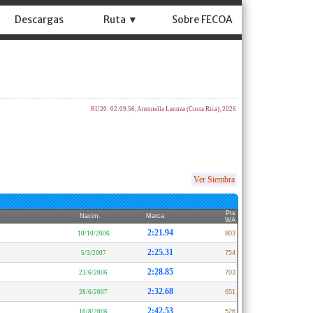
Descargas
Ruta ▼
Sobre FECOA
RU20: 02:09.56, Antonella Lanuza (Costa Rica), 2026
Ver Siembra
Pts
Nacim.
Marca
WA
2:21.94
10/10/2006
803
2:25.31
5/3/2007
754
2:28.85
23/6/2006
703
2:32.68
28/6/2007
651
2:42.53
10/8/2006
526