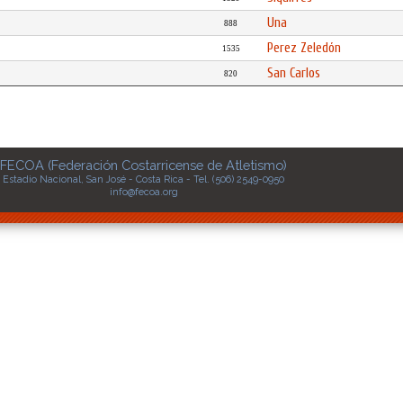
Una
888
Perez Zeledón
1535
San Carlos
820
FECOA (Federación Costarricense de Atletismo)
Estadio Nacional, San José - Costa Rica - Tel. (506) 2549-0950
info@fecoa.org