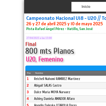
Inicio
Campeonato Nacional U18 - U20 // T
26 y 27 de abril 2025 y 10 de mayo 2025
Pista Rafael Ángel Pérez - Hatillo, San José
27/04/2025 a las 13:00
Final
800 mts Planos
U20, Femenino
Pos
Nombre
1
Reichell Nahomi RAMIREZ Martinez
2
Abigail SALAS Castro
3
Dulce Maria MOYA Narvaez
4
Ashley Daniela AMADOR Alfaro
5
Angelin Daleska OTAROLA Flores