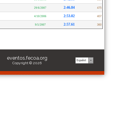
2:46.84
29/6/2007
475
2:53.02
4/10/2006
407
2:57.61
9/5/2007
360
eventos.fecoa.org
Copyright © 2026