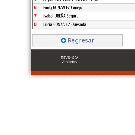
6
Emily GONZALEZ Conejo
7
Isabel UREÑA Segura
8
Lucia GONZALEZ Quesada
Regresar
REVSYS ®
Athletics