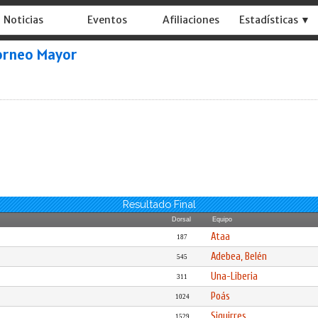
Noticias
Eventos
Afiliaciones
Estadísticas ▼
orneo Mayor
Resultado Final
Dorsal
Equipo
Ataa
187
Adebea, Belén
545
Una-Liberia
311
Poás
1024
Siquirres
1529