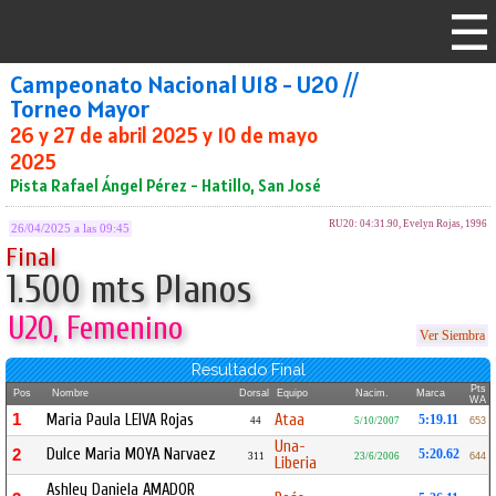
Campeonato Nacional U18 - U20 //
Torneo Mayor
26 y 27 de abril 2025 y 10 de mayo
2025
Pista Rafael Ángel Pérez - Hatillo, San José
RU20: 04:31.90, Evelyn Rojas, 1996
26/04/2025 a las 09:45
Final
1.500 mts Planos
U20, Femenino
Ver Siembra
Resultado Final
Pts
Pos
Nombre
Dorsal
Equipo
Nacim.
Marca
WA
1
Maria Paula LEIVA Rojas
Ataa
5:19.11
44
5/10/2007
653
Una-
Dulce Maria MOYA Narvaez
2
5:20.62
311
23/6/2006
644
Liberia
Ashley Daniela AMADOR