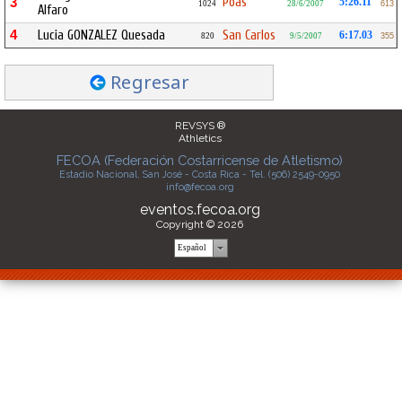
Poás
3
5:26.11
1024
28/6/2007
613
Alfaro
4
Lucia GONZALEZ Quesada
San Carlos
6:17.03
820
9/5/2007
355
Regresar
REVSYS ®
Athletics
FECOA (Federación Costarricense de Atletismo)
Estadio Nacional, San José - Costa Rica - Tel. (506) 2549-0950
info@fecoa.org
eventos.fecoa.org
Copyright © 2026