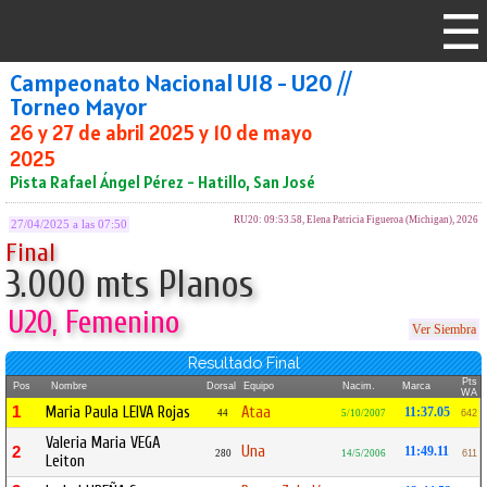
Campeonato Nacional U18 - U20 //
Torneo Mayor
26 y 27 de abril 2025 y 10 de mayo
2025
Pista Rafael Ángel Pérez - Hatillo, San José
RU20: 09:53.58, Elena Patricia Figueroa (Michigan), 2026
27/04/2025 a las 07:50
Final
3.000 mts Planos
U20, Femenino
Ver Siembra
Resultado Final
Pts
Pos
Nombre
Dorsal
Equipo
Nacim.
Marca
WA
1
Maria Paula LEIVA Rojas
Ataa
11:37.05
44
5/10/2007
642
Valeria Maria VEGA
Una
2
11:49.11
280
14/5/2006
611
Leiton