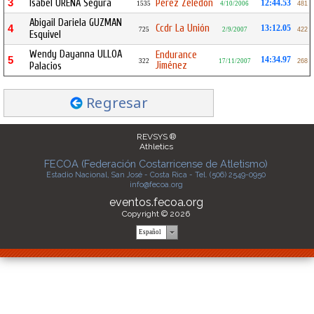
3
Isabel UREÑA Segura
Perez Zeledón
12:44.53
1535
4/10/2006
481
Abigail Dariela GUZMAN
Ccdr La Unión
4
13:12.05
725
2/9/2007
422
Esquivel
Wendy Dayanna ULLOA
Endurance
5
14:34.97
322
17/11/2007
268
Jiménez
Palacios
Regresar
REVSYS ®
Athletics
FECOA (Federación Costarricense de Atletismo)
Estadio Nacional, San José - Costa Rica - Tel. (506) 2549-0950
info@fecoa.org
eventos.fecoa.org
Copyright © 2026