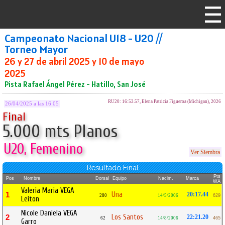
Campeonato Nacional U18 - U20 //
Torneo Mayor
26 y 27 de abril 2025 y 10 de mayo
2025
Pista Rafael Ángel Pérez - Hatillo, San José
RU20: 16:53.57, Elena Patricia Figueroa (Michigan), 2026
26/04/2025 a las 16:05
Final
5.000 mts Planos
U20, Femenino
Ver Siembra
Resultado Final
Pts
Pos
Nombre
Dorsal
Equipo
Nacim.
Marca
WA
Valeria Maria VEGA
Una
1
20:17.44
280
14/5/2006
629
Leiton
Nicole Daniela VEGA
Los Santos
2
22:21.20
62
14/8/2006
465
Garro