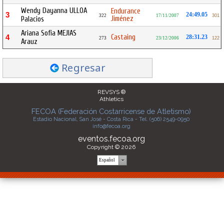
Wendy Dayanna ULLOA
Endurance
3
24:49.05
322
17/11/2007
301
Jiménez
Palacios
Ariana Sofia MEJIAS
Castaing
4
28:31.23
273
23/12/2006
122
Arauz
Regresar
REVSYS ®
Athletics
FECOA (Federación Costarricense de Atletismo)
Estadio Nacional, San José - Costa Rica - Tel. (506) 2549-0950
info@fecoa.org
eventos.fecoa.org
Copyright © 2026