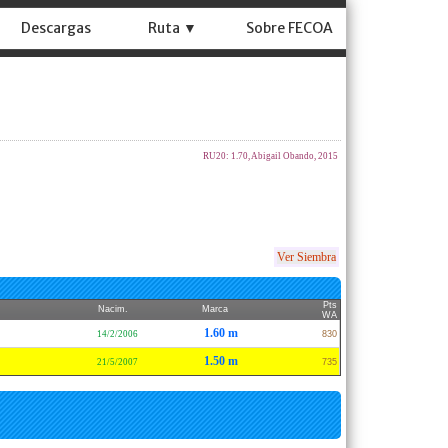
Descargas
Ruta ▼
Sobre FECOA
RU20: 1.70, Abigail Obando, 2015
Ver Siembra
Pts
Nacim.
Marca
WA
1.60 m
14/2/2006
830
1.50 m
21/5/2007
735