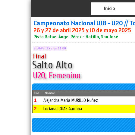
Inicio
Campeonato Nacional U18 - U20 // T
26 y 27 de abril 2025 y 10 de mayo 2025
Pista Rafael Ángel Pérez - Hatillo, San José
26/04/2025 a las 11:00
Final
Salto Alto
U20, Femenino
Pos
Nombre
1
Alejandra Maria MURILLO Nuñez
2
Luciana ROJAS Gamboa