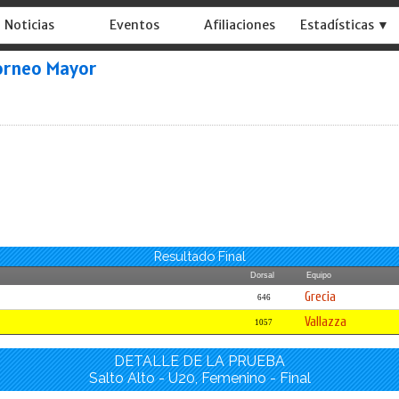
Noticias
Eventos
Afiliaciones
Estadísticas ▼
orneo Mayor
Resultado Final
Dorsal
Equipo
Grecia
646
Vallazza
1057
DETALLE DE LA PRUEBA
Salto Alto - U20, Femenino - Final