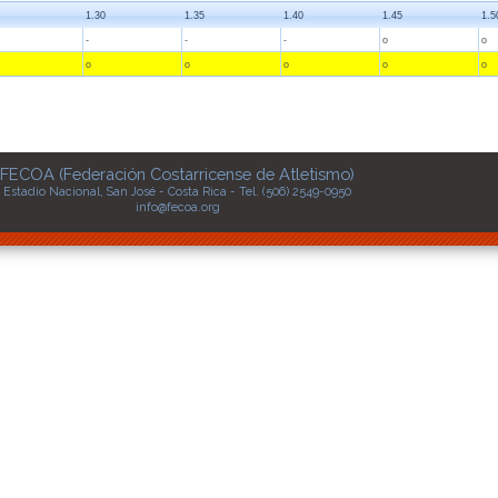
1.30
1.35
1.40
1.45
1.5
-
-
-
o
o
o
o
o
o
o
FECOA (Federación Costarricense de Atletismo)
Estadio Nacional, San José - Costa Rica - Tel. (506) 2549-0950
info@fecoa.org