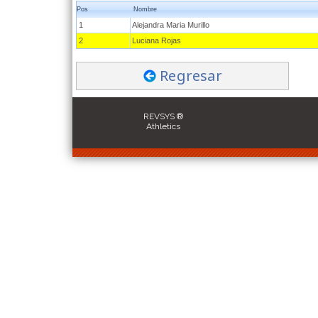
Pos
Nombre
1
Alejandra Maria Murillo
2
Luciana Rojas
Regresar
REVSYS ®
Athletics