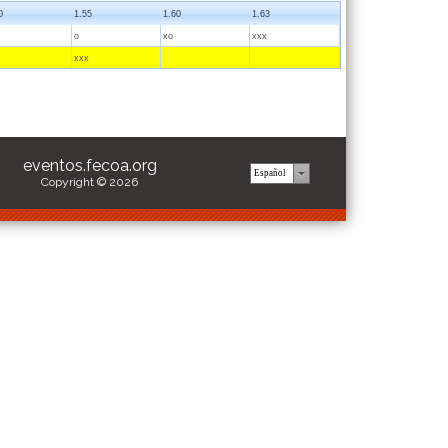
0
1.55
1.60
1.63
o
xo
xxx
xxx
eventos.fecoa.org
Copyright © 2026