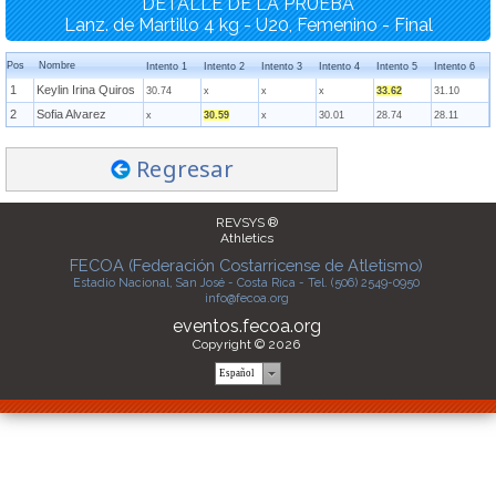
DETALLE DE LA PRUEBA
Lanz. de Martillo 4 kg - U20, Femenino - Final
Pos
Nombre
Intento 1
Intento 2
Intento 3
Intento 4
Intento 5
Intento 6
1
Keylin Irina Quiros
30.74
x
x
x
33.62
31.10
2
Sofia Alvarez
x
30.59
x
30.01
28.74
28.11
Regresar
REVSYS ®
Athletics
FECOA (Federación Costarricense de Atletismo)
Estadio Nacional, San José - Costa Rica - Tel. (506) 2549-0950
info@fecoa.org
eventos.fecoa.org
Copyright © 2026