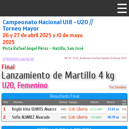
Campeonato Nacional U18 - U20 //
Torneo Mayor
26 y 27 de abril 2025 y 10 de mayo
2025
Pista Rafael Ángel Pérez - Hatillo, San José
RU20: 45.65, Katherine Caroline Apachi (Liberia), 2019
27/04/2025 a las 06:30
Final
Lanzamiento de Martillo 4 kg
U20, Femenino
Ver Siembra
Resultado Final
Pts
Pos
Nombre
Dorsal
Equipo
Nacim.
Marca
WA
1
Keylin Irina QUIROS Alvarez
Ccdr Liberia
33.62 m
1423
12/11/2007
509
2
Sofia ALVAREZ Alvarado
Ccdr Liberia
30.59 m
1422
2/9/2007
461