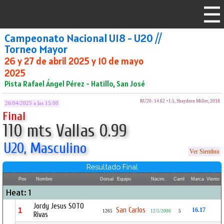
Campeonato Nacional U18 - U20 //
Torneo Mayor
26 y 27 de abril 2025 y 10 de mayo
2025
Pista Rafael Ángel Pérez - Hatillo, San José
RU20: 14.62 +1.5, Shaydron Miller, 2018
26/04/2025 a las 15:00
Final
110 mts Vallas 0.99
U20, Masculino
Ver Siembra
Resultado Final
Pos
Nombre
Dorsal
Equipo
Nacim.
Carril
Marca
Viento
Heat: 1
Jordy Jesus SOTO
San Carlos
1
16.17
1265
12/5/2006
5
Rivas