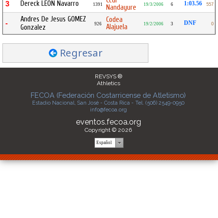
Ccdr
Dereck LEON Navarro
3
1:03.56
1391
19/3/2006
6
557
Nandayure
Andres De Jesus GOMEZ
Codea
-
DNF
926
19/2/2006
3
0
Alajuela
Gonzalez
Regresar
REVSYS ®
Athletics
FECOA (Federación Costarricense de Atletismo)
Estadio Nacional, San José - Costa Rica - Tel. (506) 2549-0950
info@fecoa.org
eventos.fecoa.org
Copyright © 2026