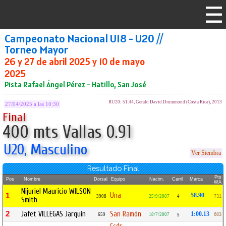
Campeonato Nacional U18 - U20 //
Torneo Mayor
26 y 27 de abril 2025 y 10 de mayo
2025
Pista Rafael Ángel Pérez - Hatillo, San José
RU20: 51.44, Gerald David Drummond (Costa Rica), 2013
27/04/2025 a las 10:30
Final
400 mts Vallas 0.91
U20, Masculino
Ver Siembra
Resultado Final
Pts
Pos
Nombre
Dorsal
Equipo
Nacim.
Carril
Marca
WA
Nijuriel Mauricio WILSON
Una
1
58.90
3908
25/9/2007
4
731
Smith
2
Jafet VILLEGAS Jarquin
San Ramón
1:00.13
659
18/7/2007
683
5