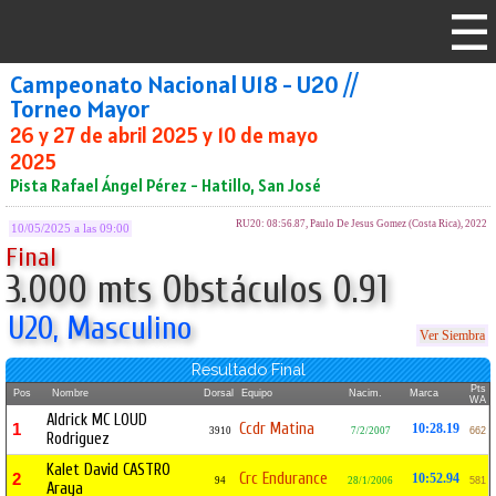
Campeonato Nacional U18 - U20 //
Torneo Mayor
26 y 27 de abril 2025 y 10 de mayo
2025
Pista Rafael Ángel Pérez - Hatillo, San José
RU20: 08:56.87, Paulo De Jesus Gomez (Costa Rica), 2022
10/05/2025 a las 09:00
Final
3.000 mts Obstáculos 0.91
U20, Masculino
Ver Siembra
Resultado Final
Pts
Pos
Nombre
Dorsal
Equipo
Nacim.
Marca
WA
Aldrick MC LOUD
Ccdr Matina
1
10:28.19
3910
7/2/2007
662
Rodriguez
Kalet David CASTRO
Crc Endurance
2
10:52.94
94
28/1/2006
581
Araya