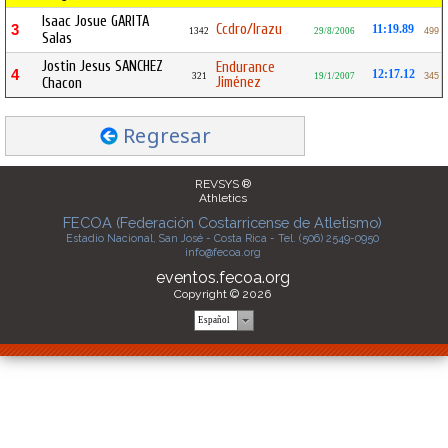
Isaac Josue GARITA
Ccdro/Irazu
3
11:19.89
1342
29/8/2006
499
Salas
Jostin Jesus SANCHEZ
Endurance
4
12:17.12
321
19/1/2007
345
Jiménez
Chacon
Regresar
REVSYS ®
Athletics
FECOA (Federación Costarricense de Atletismo)
Estadio Nacional, San José - Costa Rica - Tel. (506) 2549-0950
info@fecoa.org
eventos.fecoa.org
Copyright © 2026