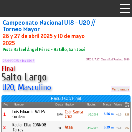
Campeonato Nacional U18 - U20 //
Torneo Mayor
26 y 27 de abril 2025 y 10 de mayo
2025
Pista Rafael Ángel Pérez - Hatillo, San José
RU20: 7.17, Chemaikel Ramírez, 2010
26/04/2025 a las 15:15
Final
Salto Largo
U20, Masculino
Ver Siembra
Resultado Final
Pts
Pos
Nombre
Dorsal
Equipo
Nacim.
Marca
Viento
WA
Luis Eduardo AVILES
Ccdr Santa
1
6.56 m
3970
1/2/2006
+1.9
828
Cruz
Cordero
Keylor Elias CONNOR
Ataa
2
6.39 m
41
2/7/2007
+0.6
792
Torres