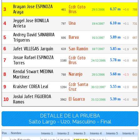
Brayan Jose ESPINOZA
Ccdr Coto
3
6.37 m
461
29/1/2006
+0.6
788
Brus
Araya
Jeygel Jose BONILLA
Una
4
6.10 m
797
19/4/2007
+0.1
731
Arrieta
Andrey David SANABRIA
Barva
5
5.89 m
606
16/3/2007
+2.0
687
Trigueros
6
Jafet VILLEGAS Jarquin
San Ramón
5.85 m
659
18/7/2007
679
+1.9
Josue Rafael ESPINOZA
Ccdr Coto
7
5.78 m
1580
24/12/2006
+0.8
664
Brus
Torres
Kendal Stwart MEDINA
Naranjo
8
5.68 m
760
20/5/2006
+2.5
643
Martinez
Ccdr Santa
Kraisher COREA Leal
9
5.55 m
1284
30/12/2007
+2.0
616
Cruz
Joslui Jafet FIGUEROA
El Guarco
10
5.39 m
3962
31/12/2006
+0.6
583
Ramos
DETALLE DE LA PRUEBA
Salto Largo - U20, Masculino - Final
Pos
Nombre
Intento 1
Intento 2
Intento 3
Intento 4
Intento 5
Intento 6