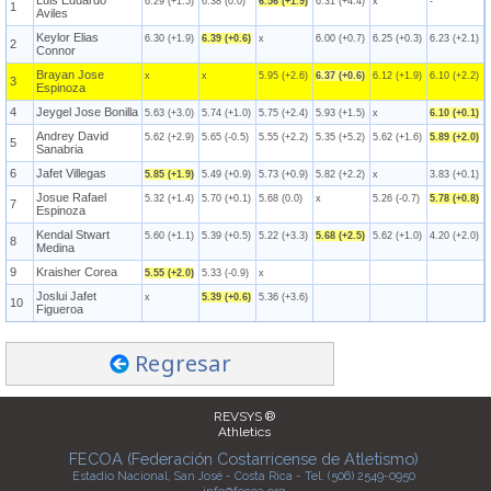
Luis Eduardo
6.29 (+1.5)
6.38 (0.0)
6.56 (+1.9)
6.31 (+4.4)
x
-
1
Aviles
Keylor Elias
6.30 (+1.9)
6.39 (+0.6)
x
6.00 (+0.7)
6.25 (+0.3)
6.23 (+2.1)
2
Connor
Brayan Jose
x
x
5.95 (+2.6)
6.37 (+0.6)
6.12 (+1.9)
6.10 (+2.2)
3
Espinoza
4
Jeygel Jose Bonilla
5.63 (+3.0)
5.74 (+1.0)
5.75 (+2.4)
5.93 (+1.5)
x
6.10 (+0.1)
Andrey David
5.62 (+2.9)
5.65 (-0.5)
5.55 (+2.2)
5.35 (+5.2)
5.62 (+1.6)
5.89 (+2.0)
5
Sanabria
6
Jafet Villegas
5.85 (+1.9)
5.49 (+0.9)
5.73 (+0.9)
5.82 (+2.2)
x
3.83 (+0.1)
Josue Rafael
5.32 (+1.4)
5.70 (+0.1)
5.68 (0.0)
x
5.26 (-0.7)
5.78 (+0.8)
7
Espinoza
Kendal Stwart
5.60 (+1.1)
5.39 (+0.5)
5.22 (+3.3)
5.68 (+2.5)
5.62 (+1.0)
4.20 (+2.0)
8
Medina
9
Kraisher Corea
5.55 (+2.0)
5.33 (-0.9)
x
Joslui Jafet
x
5.39 (+0.6)
5.36 (+3.6)
10
Figueroa
Regresar
REVSYS ®
Athletics
FECOA (Federación Costarricense de Atletismo)
Estadio Nacional, San José - Costa Rica - Tel. (506) 2549-0950