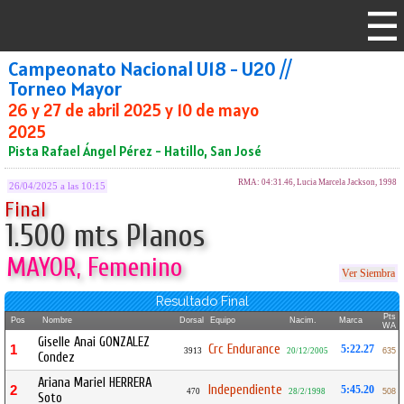
Campeonato Nacional U18 - U20 //
Torneo Mayor
26 y 27 de abril 2025 y 10 de mayo
2025
Pista Rafael Ángel Pérez - Hatillo, San José
RMA: 04:31.46, Lucia Marcela Jackson, 1998
26/04/2025 a las 10:15
Final
1.500 mts Planos
MAYOR, Femenino
Ver Siembra
Resultado Final
Pts
Pos
Nombre
Dorsal
Equipo
Nacim.
Marca
WA
Giselle Anai GONZALEZ
Crc Endurance
1
5:22.27
3913
20/12/2005
635
Condez
Ariana Mariel HERRERA
Independiente
2
5:45.20
470
28/2/1998
508
Soto