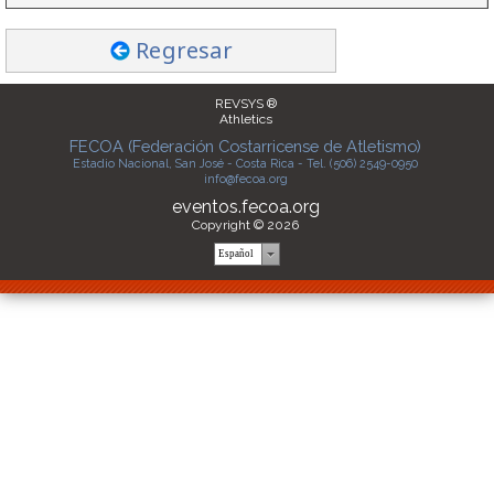
Regresar
REVSYS ®
Athletics
FECOA (Federación Costarricense de Atletismo)
Estadio Nacional, San José - Costa Rica - Tel. (506) 2549-0950
info@fecoa.org
eventos.fecoa.org
Copyright © 2026