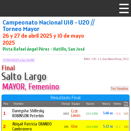
Campeonato Nacional U18 - U20 //
Torneo Mayor
26 y 27 de abril 2025 y 10 de mayo
2025
Pista Rafael Ángel Pérez - Hatillo, San José
RMA: 5.95 -1.1, Ana Maria Porras, 2013
27/04/2025 a las 14:00
Final
Salto Largo
MAYOR, Femenino
Ver Siembra
Resultado Final
Pts
Pos
Nombre
Dorsal
Equipo
Nacim.
Marca
Viento
WA
Daneysha Shillesky
Ccdr
1
5.66 m
1053
23/1/1996
+3.8
925
Limón
ROBINSON Peterkin
Abigail Patricia OBANDO
Una
2
5.22 m
294
10/2/1996
+1.7
830
Cambronero