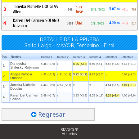
Joneika Nichelle DOUGLAS
San
3
5.07 m
306
20/11/2002
+2.1
798
José
Allen
Karen Del Carmen SOLANO
Una
4
4.20 m
1003
2/11/2003
+4.4
614
Navarro
DETALLE DE LA PRUEBA
Salto Largo - MAYOR, Femenino - Final
Pos
Nombre
Intento 1
Intento 2
Intento 3
Intento 4
Intento 5
Intento 6
Daneysha
5.46 (+1.9)
x
5.66 (+3.8)
5.60 (+2.1)
5.52 (+1.8)
5.47 (+2.1)
1
Shillesky Robinson
Abigail Patricia
4.92 (+2.3)
4.91 (+1.3)
5.22 (+1.7)
4.92 (+2.0)
x
5.03 (+2.7)
2
Obando
Joneika Nichelle
4.44 (+0.9)
4.53 (+2.1)
x
x
4.64 (+3.5)
5.07 (+2.1)
3
Douglas
Karen Del Carmen
3.98 (+1.7)
x
3.85 (+3.3)
4.05 (+1.8)
4.20 (+4.4)
4.06 (+3.9)
4
Solano
Regresar
REVSYS ®
Athletics