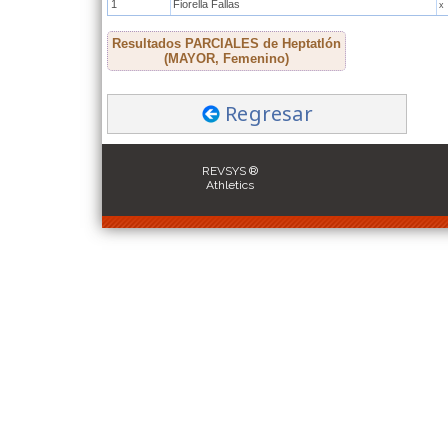
1
Fiorella Fallas
x
Resultados PARCIALES de Heptatlón
(MAYOR, Femenino)
Regresar
REVSYS ®
Athletics