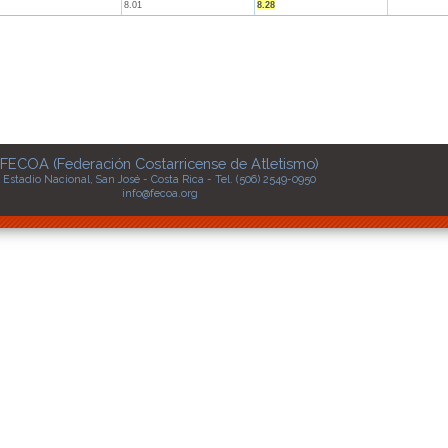
8.01
8.28
FECOA (Federación Costarricense de Atletismo)
Estadio Nacional, San José - Costa Rica - Tel. (506) 2549-0950
info@fecoa.org