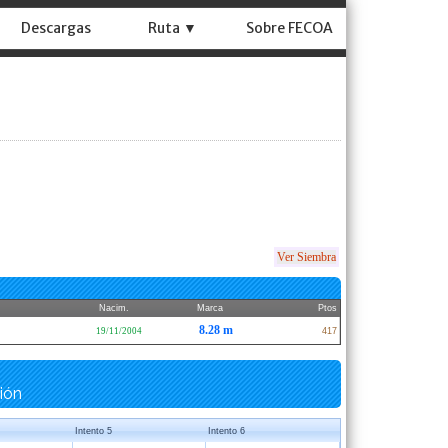
Descargas
Ruta ▼
Sobre FECOA
Ver Siembra
Nacim.
Marca
Ptos
8.28 m
19/11/2004
417
ión
Intento 5
Intento 6