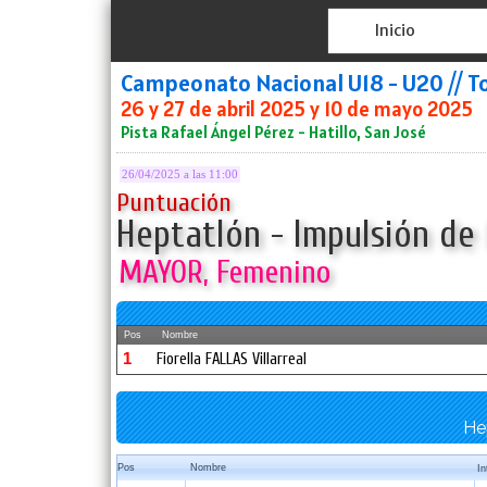
Inicio
Campeonato Nacional U18 - U20 // T
26 y 27 de abril 2025 y 10 de mayo 2025
Pista Rafael Ángel Pérez - Hatillo, San José
26/04/2025 a las 11:00
Puntuación
Heptatlón - Impulsión de 
MAYOR, Femenino
Pos
Nombre
1
Fiorella FALLAS Villarreal
He
Pos
Nombre
In