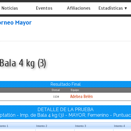
Noticias
Eventos
Afiliaciones
Estadísticas ▼
orneo Mayor
Bala 4 kg (3)
Resultado Final
Dorsal
Equipo
Adebea Belén
1134
DETALLE DE LA PRUEBA
ptatlón - Imp. de Bala 4 kg (3) - MAYOR, Femenino - Puntuac
tento 1
Intento 2
Intento 3
Intento 4