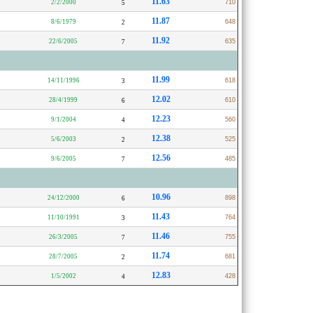
11.63
2/2/2000
710
5
11.87
8/6/1979
648
2
11.92
22/6/2005
635
7
11.99
14/11/1996
618
3
12.02
28/4/1999
610
6
12.23
9/1/2004
560
4
12.38
5/6/2003
525
2
12.56
9/6/2005
485
7
10.96
24/12/2000
898
6
11.43
11/10/1991
764
3
11.46
26/3/2005
755
7
11.74
28/7/2005
681
2
12.83
1/5/2002
428
4