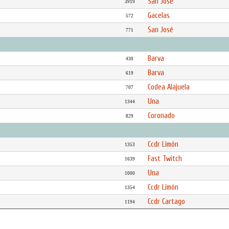
San José
3919
Gacelas
572
San José
771
Barva
430
Barva
619
Codea Alajuela
707
Una
1344
Coronado
829
Ccdr Limón
1353
Fast Twitch
1639
Una
1000
Ccdr Limón
1354
Ccdr Cartago
1194