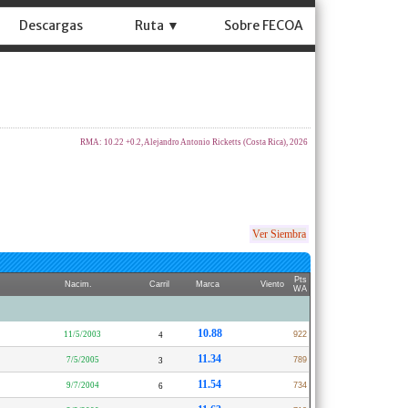
Descargas
Ruta ▼
Sobre FECOA
RMA: 10.22 +0.2, Alejandro Antonio Ricketts (Costa Rica), 2026
Ver Siembra
Pts
Nacim.
Carril
Marca
Viento
WA
10.88
11/5/2003
922
4
11.34
7/5/2005
789
3
11.54
9/7/2004
734
6