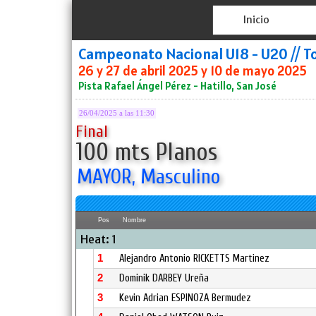
Inicio
Campeonato Nacional U18 - U20 // T
26 y 27 de abril 2025 y 10 de mayo 2025
Pista Rafael Ángel Pérez - Hatillo, San José
26/04/2025 a las 11:30
Final
100 mts Planos
MAYOR, Masculino
Pos
Nombre
Heat: 1
1
Alejandro Antonio RICKETTS Martinez
2
Dominik DARBEY Ureña
3
Kevin Adrian ESPINOZA Bermudez