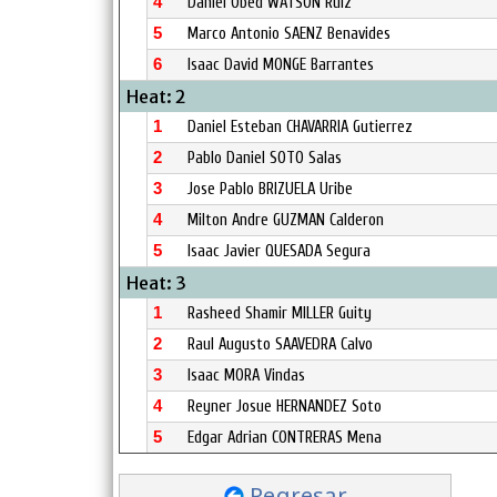
4
Daniel Obed WATSON Ruiz
5
Marco Antonio SAENZ Benavides
6
Isaac David MONGE Barrantes
Heat: 2
1
Daniel Esteban CHAVARRIA Gutierrez
2
Pablo Daniel SOTO Salas
3
Jose Pablo BRIZUELA Uribe
4
Milton Andre GUZMAN Calderon
5
Isaac Javier QUESADA Segura
Heat: 3
1
Rasheed Shamir MILLER Guity
2
Raul Augusto SAAVEDRA Calvo
3
Isaac MORA Vindas
4
Reyner Josue HERNANDEZ Soto
5
Edgar Adrian CONTRERAS Mena
Regresar