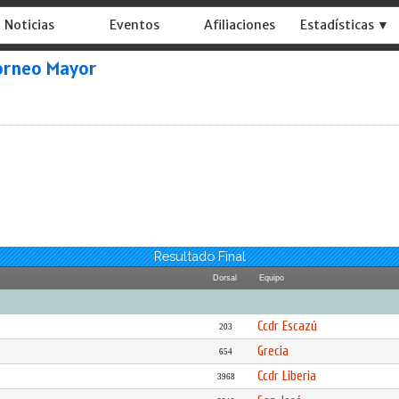
Noticias
Eventos
Afiliaciones
Estadísticas ▼
orneo Mayor
Resultado Final
Dorsal
Equipo
Ccdr Escazú
203
Grecia
654
Ccdr Liberia
3968