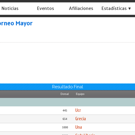
Noticias
Eventos
Afiliaciones
Estadísticas ▼
orneo Mayor
Resultado Final
Dorsal
Equipo
Ucr
445
Grecia
654
Una
1000