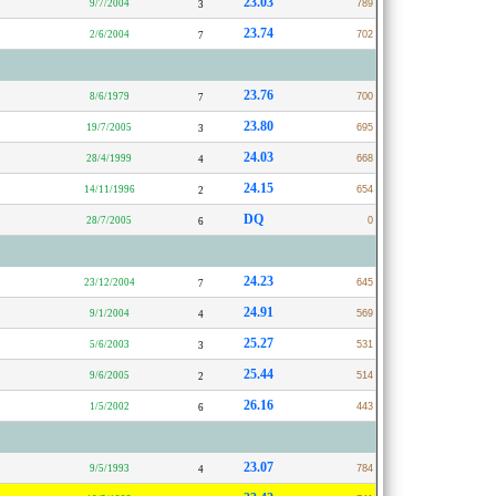
23.03
9/7/2004
789
3
23.74
2/6/2004
702
7
23.76
8/6/1979
700
7
23.80
19/7/2005
695
3
24.03
28/4/1999
668
4
24.15
14/11/1996
654
2
DQ
28/7/2005
0
6
24.23
23/12/2004
645
7
24.91
9/1/2004
569
4
25.27
5/6/2003
531
3
25.44
9/6/2005
514
2
26.16
1/5/2002
443
6
23.07
9/5/1993
784
4