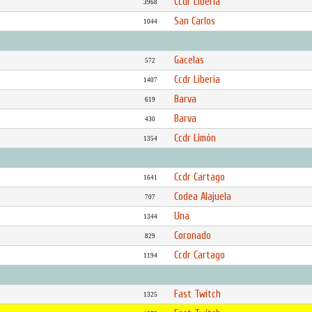
Ccdr Liberia
3968
San Carlos
1044
Gacelas
572
Ccdr Liberia
1407
Barva
619
Barva
430
Ccdr Limón
1354
Ccdr Cartago
1641
Codea Alajuela
707
Una
1344
Coronado
829
Ccdr Cartago
1194
Fast Twitch
1325