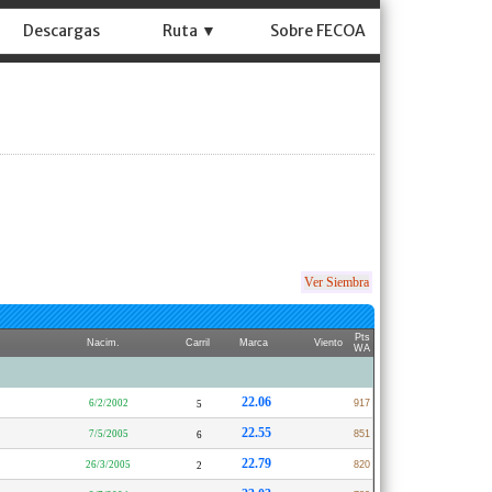
Descargas
Ruta ▼
Sobre FECOA
Ver Siembra
Pts
Nacim.
Carril
Marca
Viento
WA
22.06
6/2/2002
917
5
22.55
7/5/2005
851
6
22.79
26/3/2005
820
2