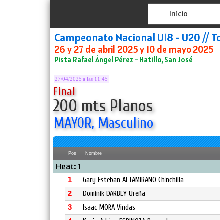
Inicio
Campeonato Nacional U18 - U20 // T
26 y 27 de abril 2025 y 10 de mayo 2025
Pista Rafael Ángel Pérez - Hatillo, San José
27/04/2025 a las 11:45
Final
200 mts Planos
MAYOR, Masculino
Pos
Nombre
Heat: 1
1
Gary Esteban ALTAMIRANO Chinchilla
2
Dominik DARBEY Ureña
3
Isaac MORA Vindas