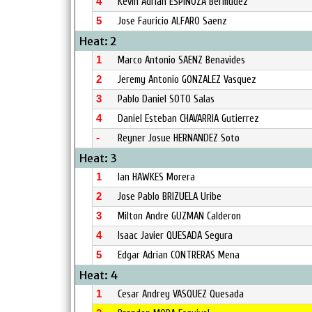
4
Kevin Adrian ESPINOZA Bermudez
5
Jose Fauricio ALFARO Saenz
Heat: 2
1
Marco Antonio SAENZ Benavides
2
Jeremy Antonio GONZALEZ Vasquez
3
Pablo Daniel SOTO Salas
4
Daniel Esteban CHAVARRIA Gutierrez
-
Reyner Josue HERNANDEZ Soto
Heat: 3
1
Ian HAWKES Morera
2
Jose Pablo BRIZUELA Uribe
3
Milton Andre GUZMAN Calderon
4
Isaac Javier QUESADA Segura
5
Edgar Adrian CONTRERAS Mena
Heat: 4
1
Cesar Andrey VASQUEZ Quesada