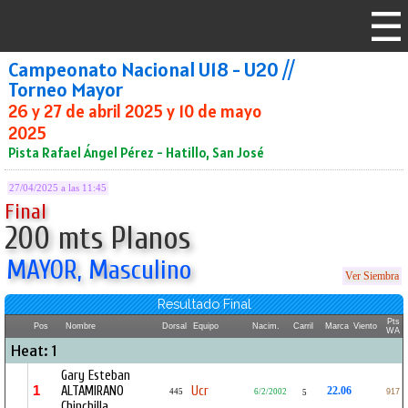
Campeonato Nacional U18 - U20 //
Torneo Mayor
26 y 27 de abril 2025 y 10 de mayo
2025
Pista Rafael Ángel Pérez - Hatillo, San José
27/04/2025 a las 11:45
Final
200 mts Planos
MAYOR, Masculino
Ver Siembra
Resultado Final
Pts
Pos
Nombre
Dorsal
Equipo
Nacim.
Carril
Marca
Viento
WA
Heat: 1
Gary Esteban
1
ALTAMIRANO
Ucr
22.06
445
6/2/2002
917
5
Chinchilla