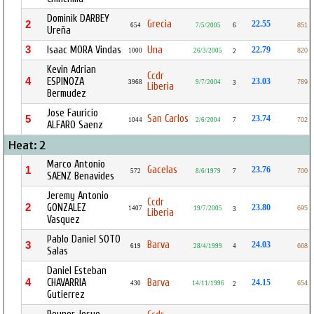
Dominik DARBEY
Grecia
2
22.55
654
7/5/2005
6
851
Ureña
3
Isaac MORA Vindas
Una
22.79
1000
26/3/2005
820
2
Kevin Adrian
Ccdr
4
ESPINOZA
23.03
3968
9/7/2004
789
3
Liberia
Bermudez
Jose Fauricio
San Carlos
5
23.74
1044
2/6/2004
7
702
ALFARO Saenz
Heat: 2
Marco Antonio
Gacelas
1
23.76
572
8/6/1979
7
700
SAENZ Benavides
Jeremy Antonio
Ccdr
2
GONZALEZ
23.80
1407
19/7/2005
695
3
Liberia
Vasquez
Pablo Daniel SOTO
Barva
3
24.03
619
28/4/1999
4
668
Salas
Daniel Esteban
4
CHAVARRIA
Barva
24.15
430
14/11/1996
654
2
Gutierrez