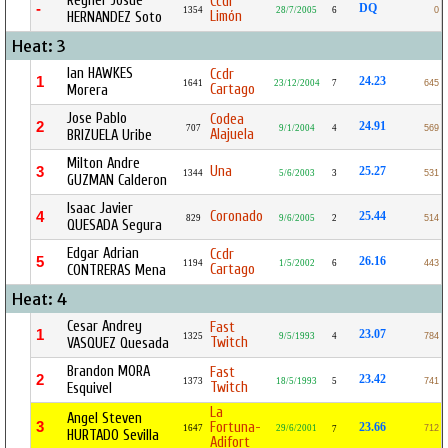
Reyner Josue
Ccdr
-
DQ
1354
28/7/2005
6
0
Limón
HERNANDEZ Soto
Heat: 3
Ian HAWKES
Ccdr
1
24.23
1641
23/12/2004
7
645
Cartago
Morera
Jose Pablo
Codea
2
24.91
707
9/1/2004
4
569
Alajuela
BRIZUELA Uribe
Milton Andre
Una
3
25.27
1344
5/6/2003
3
531
GUZMAN Calderon
Isaac Javier
Coronado
4
25.44
829
9/6/2005
2
514
QUESADA Segura
Edgar Adrian
Ccdr
5
26.16
1194
1/5/2002
6
443
Cartago
CONTRERAS Mena
Heat: 4
Cesar Andrey
Fast
1
23.07
1325
9/5/1993
4
784
Twitch
VASQUEZ Quesada
Brandon MORA
Fast
2
23.42
1373
18/5/1993
5
741
Twitch
Esquivel
La
Angel Steven
3
Fortuna-
23.66
1647
29/6/2001
712
7
HURTADO Sevilla
Adifort