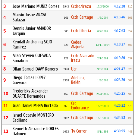
3
Jose Mariano MUÑIZ Gomez
Ccdro/Irazu
4:12.38
3943
17/3/2000
715
Marvin Josue ARAYA
Ccdr Cartago
4
4:13.46
161
1/5/2004
703
Salazar
Dennis Junior AMADOR
Ccdr Liberia
5
4:17.63
309
6/7/2002
659
Jarquin
Kendall Anthonny SOJO
Codea
6
4:18.27
929
13/11/2004
653
Alajuela
Ramirez
Allan Steven QUESADA
Ccdr Alvarado
7
4:19.80
121
2/1/2001
637
Irazú
Sanabria
8
Dilan Samuel DAVY Romero
Ucr
4:21.47
3920
9/8/2004
620
Diego Tomas LOPEZ
Adebea,
9
4:23.20
1378
1/3/2003
603
Belén
Guevara
Fredericks Alexander
Ccdr Cartago
10
4:25.25
162
28/3/2005
583
DUARTE Hernandez
Crc
Juan Daniel MENA Hurtado
11
4:26.22
92
18/7/2004
573
Endurance
Israel Octavio MONTERO
Ccdr Cartago
12
4:34.83
3942
18/1/2003
493
Ceciliano
Kenneth Alexandre ROBLES
Tv Correr
13
4:39.95
1033
8/1/1993
448
Dahmen