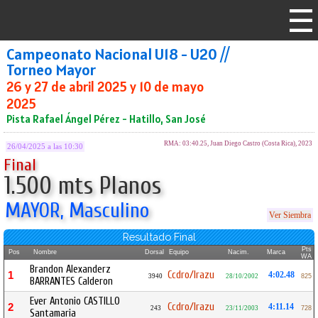
Campeonato Nacional U18 - U20 //
Torneo Mayor
26 y 27 de abril 2025 y 10 de mayo
2025
Pista Rafael Ángel Pérez - Hatillo, San José
RMA: 03:40.25, Juan Diego Castro (Costa Rica), 2023
26/04/2025 a las 10:30
Final
1.500 mts Planos
MAYOR, Masculino
Ver Siembra
Resultado Final
Pts
Pos
Nombre
Dorsal
Equipo
Nacim.
Marca
WA
Brandon Alexanderz
Ccdro/Irazu
1
4:02.48
3940
28/10/2002
825
BARRANTES Calderon
Ever Antonio CASTILLO
Ccdro/Irazu
2
4:11.14
243
23/11/2003
728
Santamaria