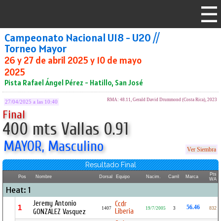
Campeonato Nacional U18 - U20 //
Torneo Mayor
26 y 27 de abril 2025 y 10 de mayo
2025
Pista Rafael Ángel Pérez - Hatillo, San José
RMA: 48.11, Gerald David Drummond (Costa Rica), 2023
27/04/2025 a las 10:40
Final
400 mts Vallas 0.91
MAYOR, Masculino
Ver Siembra
Resultado Final
Pts
Pos
Nombre
Dorsal
Equipo
Nacim.
Carril
Marca
WA
Heat: 1
Jeremy Antonio
Ccdr
1
56.46
1407
19/7/2005
3
832
Liberia
GONZALEZ Vasquez