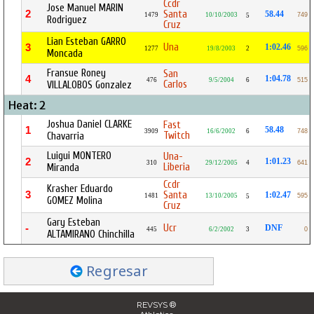
Ccdr
Jose Manuel MARIN
2
Santa
58.44
1479
10/10/2003
749
5
Rodriguez
Cruz
Lian Esteban GARRO
Una
3
1:02.46
1277
19/8/2003
2
596
Moncada
Fransue Roney
San
4
1:04.78
476
9/5/2004
6
515
Carlos
VILLALOBOS Gonzalez
Heat: 2
Joshua Daniel CLARKE
Fast
1
58.48
3909
16/6/2002
6
748
Twitch
Chavarria
Luigui MONTERO
Una-
2
1:01.23
310
29/12/2005
4
641
Liberia
Miranda
Ccdr
Krasher Eduardo
3
Santa
1:02.47
1481
13/10/2005
595
5
GOMEZ Molina
Cruz
Gary Esteban
Ucr
-
DNF
445
6/2/2002
3
0
ALTAMIRANO Chinchilla
Regresar
REVSYS ®