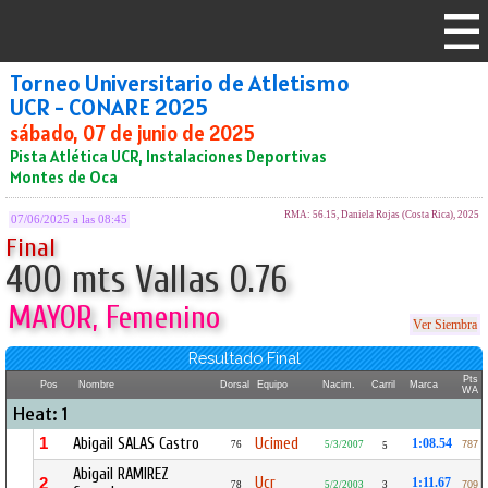
Torneo Universitario de Atletismo
UCR - CONARE 2025
sábado, 07 de junio de 2025
Pista Atlética UCR, Instalaciones Deportivas
Montes de Oca
RMA: 56.15, Daniela Rojas (Costa Rica), 2025
07/06/2025 a las 08:45
Final
400 mts Vallas 0.76
MAYOR, Femenino
Ver Siembra
Resultado Final
Pts
Pos
Nombre
Dorsal
Equipo
Nacim.
Carril
Marca
WA
Heat: 1
1
Abigail SALAS Castro
Ucimed
1:08.54
76
5/3/2007
787
5
Abigail RAMIREZ
Ucr
2
1:11.67
78
5/2/2003
3
709