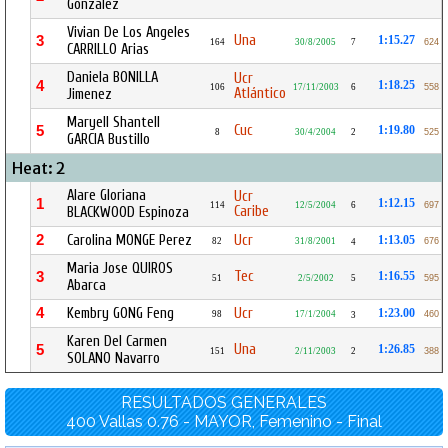
Gonzalez
Vivian De Los Angeles
Una
3
1:15.27
164
30/8/2005
7
624
CARRILLO Arias
Daniela BONILLA
Ucr
4
1:18.25
106
17/11/2003
6
558
Atlántico
Jimenez
Maryell Shantell
Cuc
5
1:19.80
8
30/4/2004
2
525
GARCIA Bustillo
Heat: 2
Alare Gloriana
Ucr
1
1:12.15
114
12/5/2004
6
697
Caribe
BLACKWOOD Espinoza
2
Carolina MONGE Perez
Ucr
1:13.05
82
31/8/2001
676
4
Maria Jose QUIROS
Tec
3
1:16.55
51
2/5/2002
5
595
Abarca
4
Kembry GONG Feng
Ucr
1:23.00
98
17/1/2004
460
3
Karen Del Carmen
Una
5
1:26.85
151
2/11/2003
2
388
SOLANO Navarro
RESULTADOS GENERALES
400 Vallas 0.76 - MAYOR, Femenino - Final