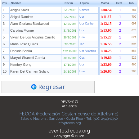
Pos
Nombre
Nacim.
Equipo
Marca
Heat
IAAF
1
Abigail Salas
1
Ucimed
1:08.54
787
5/3/2007
2
Abigail Ramirez
1
Ucr
1:11.67
709
5/2/2003
3
Alare Gloriana Blackwood
2
Ucr Caribe
1:12.15
697
12/5/2004
4
Carolina Monge
2
Ucr
1:13.05
676
31/8/2001
5
Vivian De Los Angeles Carrillo
1
Una
1:15.27
624
30/8/2005
6
Maria Jose Quiros
2
Tec
1:16.55
595
2/5/2002
7
Daniela Bonilla
1
Ucr Atlántico
1:18.25
558
17/11/2003
8
Maryell Shantell Garcia
1
Cuc
1:19.80
525
30/4/2004
9
Kembry Gong
2
Ucr
1:23.00
460
17/1/2004
10
Karen Del Carmen Solano
2
Una
1:26.85
388
2/11/2003
Regresar
REVSYS ®
Athletics
FECOA (Federación Costarricense de Atletismo)
Estadio Nacional, San José - Costa Rica - Tel. (506) 2549-0950
info@fecoa.org
eventos.fecoa.org
Copyright © 2026