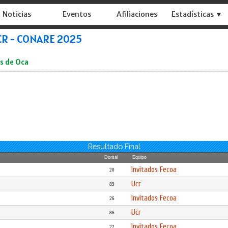
Noticias
Eventos
Afiliaciones
Estadísticas ▼
UCR - CONARE 2025
es de Oca
Resultado Final
Dorsal
Equipo
Invitados Fecoa
20
Ucr
89
Invitados Fecoa
26
Ucr
86
Invitados Fecoa
22