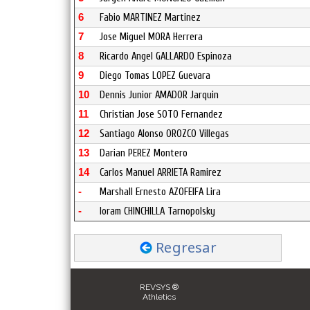
6
Fabio MARTINEZ Martinez
7
Jose Miguel MORA Herrera
8
Ricardo Angel GALLARDO Espinoza
9
Diego Tomas LOPEZ Guevara
10
Dennis Junior AMADOR Jarquin
11
Christian Jose SOTO Fernandez
12
Santiago Alonso OROZCO Villegas
13
Darian PEREZ Montero
14
Carlos Manuel ARRIETA Ramirez
-
Marshall Ernesto AZOFEIFA Lira
-
Ioram CHINCHILLA Tarnopolsky
Regresar
REVSYS ®
Athletics