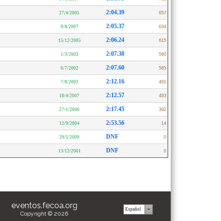
2:04.39
27/4/2005
657
2:05.37
9/8/2007
634
2:06.24
15/12/2005
615
2:07.38
1/3/2003
590
2:07.60
6/7/2002
585
2:12.16
7/8/2002
491
2:12.57
18/4/2007
483
2:17.45
27/1/2006
392
2:53.56
12/9/2004
14
DNF
29/5/2009
0
DNF
13/12/2001
0
eventos.fecoa.org
Copyright © 2026