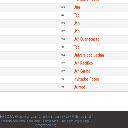
Una
145
Tec
44
Utn
195
Utn
187
Ucr Guanacaste
130
Tec
37
Universidad Latina
184
Ucr Pacifico
132
Ucr Caribe
117
Invitados Fecoa
24
Ucimed
77
FECOA (Federación Costarricense de Atletismo)
Estadio Nacional, San José - Costa Rica - Tel. (506) 2549-0950
info@fecoa.org