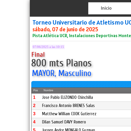
Inicio
Torneo Universitario de Atletismo 
sábado, 07 de junio de 2025
Pista Atlética UCR, Instalaciones Deportivas Mont
07/06/2025 a las 10:15
Final
800 mts Planos
MAYOR, Masculino
Pos
Nombre
1
Jose Pablo ELIZONDO Chinchilla
2
Francisco Antonio BRENES Salas
3
Matthew William COOK Gutierrez
4
Dilan Samuel DAVY Romero
5
Jurgen Andre MONGALO Guzman