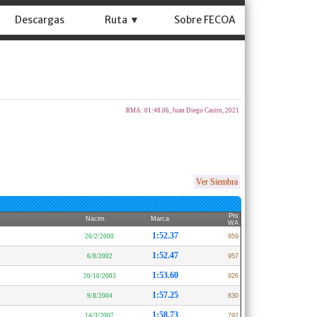
Descargas
Ruta ▼
Sobre FECOA
RMA: 01:48.06, Juan Diego Castro, 2021
Ver Siembra
Pts
Nacim.
Marca
WA
1:52.37
20/2/2000
959
1:52.47
6/8/2002
957
1:53.60
20/10/2003
926
1:57.25
9/8/2004
830
1:58.73
14/3/2007
792