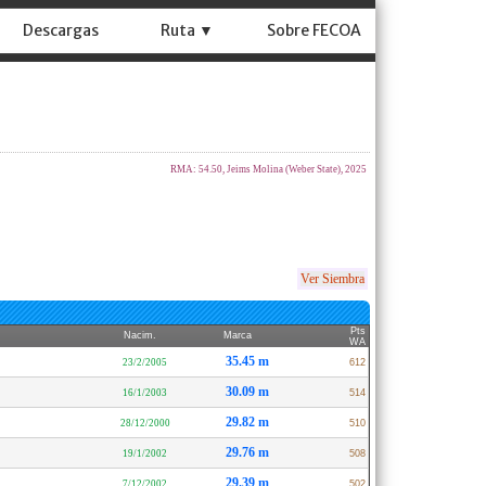
Descargas
Ruta ▼
Sobre FECOA
RMA: 54.50, Jeims Molina (Weber State), 2025
Ver Siembra
Pts
Nacim.
Marca
WA
35.45 m
23/2/2005
612
30.09 m
16/1/2003
514
29.82 m
28/12/2000
510
29.76 m
19/1/2002
508
29.39 m
7/12/2002
502