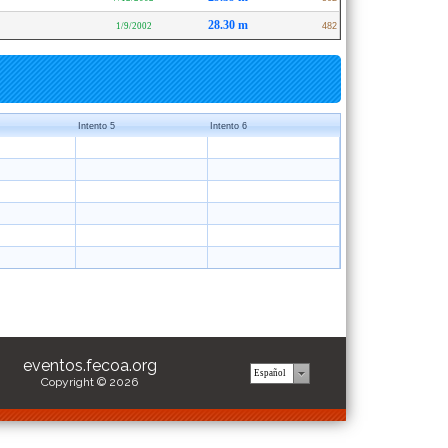
28.30 m
1/9/2002
482
Intento 5
Intento 6
eventos.fecoa.org
Copyright © 2026