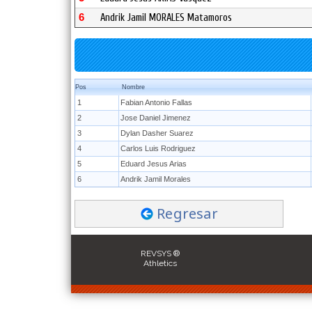
6
Andrik Jamil MORALES Matamoros
Pos
Nombre
1
Fabian Antonio Fallas
2
Jose Daniel Jimenez
3
Dylan Dasher Suarez
4
Carlos Luis Rodriguez
5
Eduard Jesus Arias
6
Andrik Jamil Morales
Regresar
REVSYS ®
Athletics