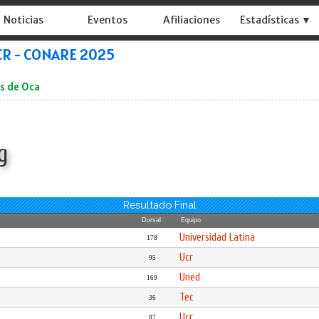
Noticias
Eventos
Afiliaciones
Estadísticas ▼
UCR - CONARE 2025
es de Oca
g
Resultado Final
Dorsal
Equipo
Universidad Latina
178
Ucr
95
Uned
169
Tec
36
Ucr
87