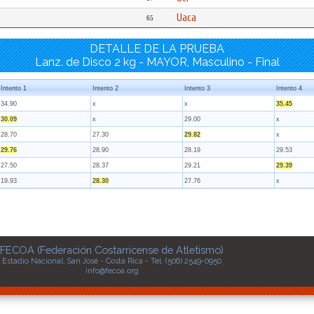
Uaca
65
DETALLE DE LA PRUEBA
Lanz. de Disco 2 kg - MAYOR, Masculino - Final
Intento 1
Intento 2
Intento 3
Intento 4
34.90
x
x
35.45
30.09
x
29.00
x
28.70
27.30
29.82
x
29.76
28.90
28.19
29.53
27.50
28.37
29.21
29.39
19.93
28.30
27.76
x
FECOA (Federación Costarricense de Atletismo)
Estadio Nacional, San José - Costa Rica - Tel. (506) 2549-0950
info@fecoa.org