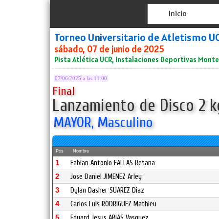
Inicio
Torneo Universitario de Atletismo 
sábado, 07 de junio de 2025
Pista Atlética UCR, Instalaciones Deportivas Mont
07/06/2025 a las 11:00
Final
Lanzamiento de Disco 2 k
MAYOR, Masculino
Pos
Nombre
1
Fabian Antonio FALLAS Retana
2
Jose Daniel JIMENEZ Arley
3
Dylan Dasher SUAREZ Diaz
4
Carlos Luis RODRIGUEZ Mathieu
5
Eduard Jesus ARIAS Vasquez