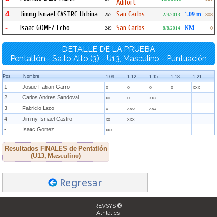
Adifort
4
Jimmy Ismael CASTRO Urbina
San Carlos
1.09 m
252
2/4/2013
308
-
Isaac GOMEZ Lobo
San Carlos
NM
249
8/8/2014
0
DETALLE DE LA PRUEBA
Pentatlón - Salto Alto (3) - U13, Masculino - Puntuación
Pos
Nombre
1.09
1.12
1.15
1.18
1.21
1
Josue Fabian Garro
o
o
o
o
xxx
2
Carlos Andres Sandoval
xo
o
xxx
3
Fabricio Lazo
o
xxo
xxx
4
Jimmy Ismael Castro
xo
xxx
-
Isaac Gomez
xxx
Resultados FINALES de Pentatlón
(U13, Masculino)
Regresar
REVSYS ®
Athletics