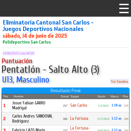
Eliminatoria Cantonal San Carlos -
Juegos Deportivos Nacionales
sábado, 14 de junio de 2025
Polideportivo San Carlos
14/06/2025 a las 08:00
Puntuación
Pentatlón - Salto Alto (3)
U13, Masculino
Ver Siembra
Resultado Final
Pos
Nombre
Dorsal
Equipo
Nacim.
Marca
Ptos
Josue Fabian GARRO
San Carlos
1
1.18 m
257
1/2/2013
374
Madrigal
Carlos Andres SANDOVAL
La Fortuna
2
1.12 m
205
11/1/2014
330
Rodriguez
La Fortuna-
Fabricio LAZO Marin
3
1.12 m
217
16/8/2013
330