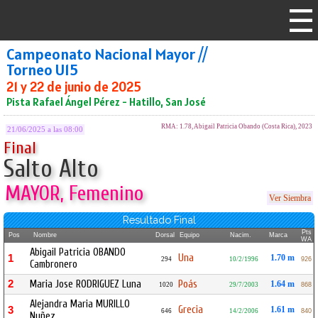
Campeonato Nacional Mayor //
Torneo U15
21 y 22 de junio de 2025
Pista Rafael Ángel Pérez - Hatillo, San José
RMA: 1.78, Abigail Patricia Obando (Costa Rica), 2023
21/06/2025 a las 08:00
Final
Salto Alto
MAYOR, Femenino
Ver Siembra
Resultado Final
Pts
Pos
Nombre
Dorsal
Equipo
Nacim.
Marca
WA
Abigail Patricia OBANDO
Una
1
1.70 m
294
10/2/1996
926
Cambronero
2
Maria Jose RODRIGUEZ Luna
Poás
1.64 m
1020
29/7/2003
868
Alejandra Maria MURILLO
Grecia
3
1.61 m
646
14/2/2006
840
Nuñez