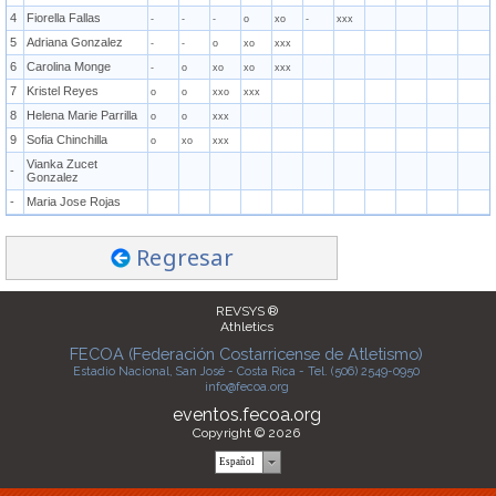
4
Fiorella Fallas
-
-
-
o
xo
-
xxx
5
Adriana Gonzalez
-
-
o
xo
xxx
6
Carolina Monge
-
o
xo
xo
xxx
7
Kristel Reyes
o
o
xxo
xxx
8
Helena Marie Parrilla
o
o
xxx
9
Sofia Chinchilla
o
xo
xxx
Vianka Zucet
-
Gonzalez
-
Maria Jose Rojas
Regresar
REVSYS ®
Athletics
FECOA (Federación Costarricense de Atletismo)
Estadio Nacional, San José - Costa Rica - Tel. (506) 2549-0950
info@fecoa.org
eventos.fecoa.org
Copyright © 2026