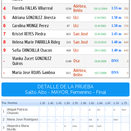
Adebea,
Fiorella FALLAS Villarreal
4
1.55 m
1134
19/11/2004
782
Belén
5
Adriana GONZALEZ Jinesta
Ucr
1.50 m
452
1/10/2001
735
6
Carolina MONGE Perez
Ucr
1.50 m
67
31/8/2001
735
7
Kristel REYES Piedra
San José
1.45 m
852
25/8/2005
687
8
Helena Marie PARRILLA Rideg
San José
1.40 m
213
31/3/2010
640
9
Sofia CHINCHILLA Chacon
Ucr
1.40 m
450
29/1/2005
640
Vianka Zucet GONZALEZ
Osa
-
DNS
1140
26/8/2000
0
Quiros
Adebea,
Maria Jose ROJAS Gamboa
-
DNS
611
16/7/2008
0
Belén
DETALLE DE LA PRUEBA
Salto Alto - MAYOR, Femenino - Final
Pos
Nombre
1.35
1.40
1.45
1.50
1.55
1.58
1.61
1.64
1.67
1.70
1.75
Abigail Patricia
-
-
-
-
-
-
o
xo
-
o
xxx
1
Obando
2
Maria Jose Rodriguez
-
-
-
-
o
-
xo
o
-
xxx
Alejandra Maria
-
-
-
o
xxo
-
xxo
xxx
3
Murillo