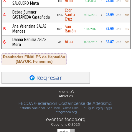
Ataa
3
28.88
139
5/4/2004
3
-2.0
563
SALGUERO Mata
Ccdr
Debra Summer
4
Santa
28.99
1295
29/12/2010
555
7
-2.0
CASTAÑEDA Castañeda
Cruz
Ana Valentina SALAS
San
5
32.66
1661
18/8/2007
6
-2.0
312
Ramón
Mendez
Danna Nahima ARIAS
Ataa
6
32.87
49
20/12/2010
5
-2.0
300
Mora
Resultados FINALES de Heptatlón
(MAYOR, Femenino)
Regresar
REVSYS ®
Athletics
FECOA (Federación Costarricense de Atletismo)
Estadio Nacional, San José - Costa Rica - Tel. (506) 2549-0950
info@fecoa.org
eventos.fecoa.org
Copyright © 2026