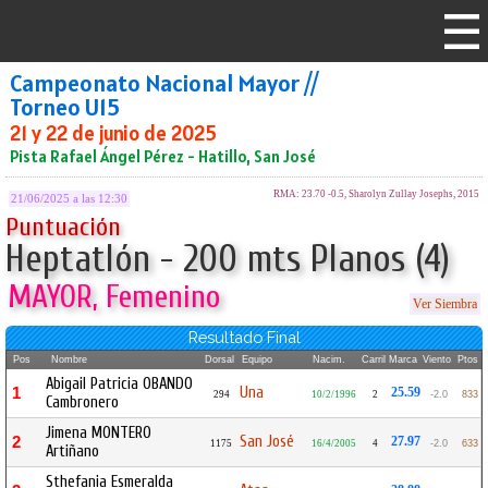
Campeonato Nacional Mayor //
Torneo U15
21 y 22 de junio de 2025
Pista Rafael Ángel Pérez - Hatillo, San José
RMA: 23.70 -0.5, Sharolyn Zullay Josephs, 2015
21/06/2025 a las 12:30
Puntuación
Heptatlón - 200 mts Planos (4)
MAYOR, Femenino
Ver Siembra
Resultado Final
Pos
Nombre
Dorsal
Equipo
Nacim.
Carril
Marca
Viento
Ptos
Abigail Patricia OBANDO
Una
1
25.59
294
10/2/1996
2
-2.0
833
Cambronero
Jimena MONTERO
San José
2
27.97
1175
16/4/2005
4
-2.0
633
Artiñano
Sthefania Esmeralda