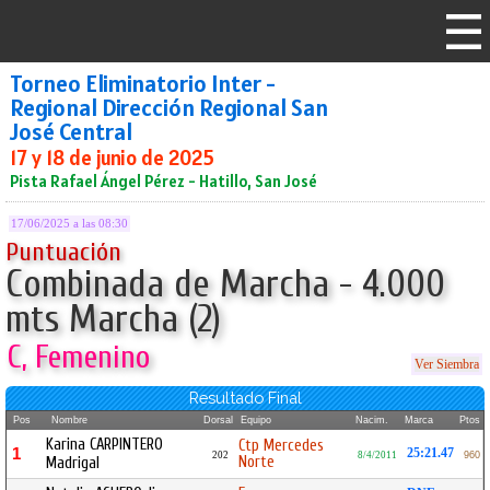
Torneo Eliminatorio Inter -
Regional Dirección Regional San
José Central
17 y 18 de junio de 2025
Pista Rafael Ángel Pérez - Hatillo, San José
17/06/2025 a las 08:30
Puntuación
Combinada de Marcha - 4.000
mts Marcha (2)
C, Femenino
Ver Siembra
Resultado Final
Pos
Nombre
Dorsal
Equipo
Nacim.
Marca
Ptos
Karina CARPINTERO
Ctp Mercedes
1
25:21.47
202
8/4/2011
960
Norte
Madrigal