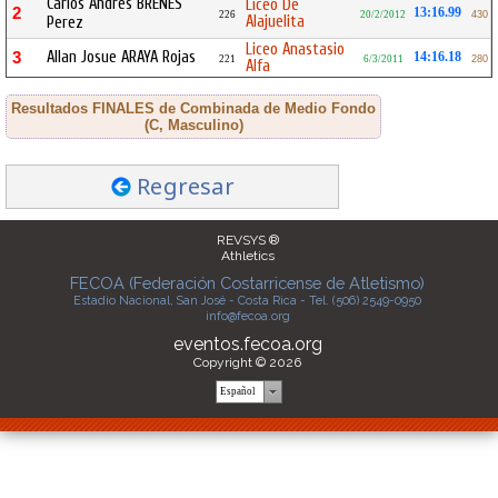
Carlos Andres BRENES
Liceo De
2
13:16.99
226
20/2/2012
430
Alajuelita
Perez
Liceo Anastasio
Allan Josue ARAYA Rojas
3
14:16.18
221
6/3/2011
280
Alfa
Resultados FINALES de Combinada de Medio Fondo
(C, Masculino)
Regresar
REVSYS ®
Athletics
FECOA (Federación Costarricense de Atletismo)
Estadio Nacional, San José - Costa Rica - Tel. (506) 2549-0950
info@fecoa.org
eventos.fecoa.org
Copyright © 2026