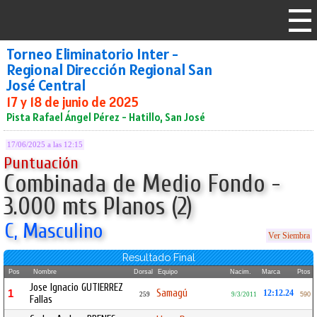
Torneo Eliminatorio Inter -
Regional Dirección Regional San
José Central
17 y 18 de junio de 2025
Pista Rafael Ángel Pérez - Hatillo, San José
17/06/2025 a las 12:15
Puntuación
Combinada de Medio Fondo -
3.000 mts Planos (2)
C, Masculino
Ver Siembra
Resultado Final
Pos
Nombre
Dorsal
Equipo
Nacim.
Marca
Ptos
Jose Ignacio GUTIERREZ
Samagú
1
12:12.24
259
9/3/2011
590
Fallas