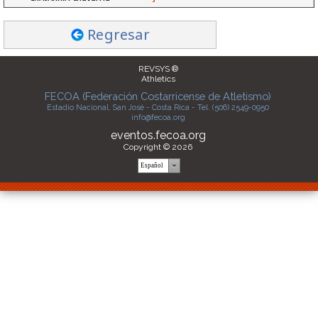
Regresar
REVSYS ®
Athletics
FECOA (Federación Costarricense de Atletismo)
Estadio Nacional, San José - Costa Rica - Tel. (506) 2549-0950
info@fecoa.org
eventos.fecoa.org
Copyright © 2026