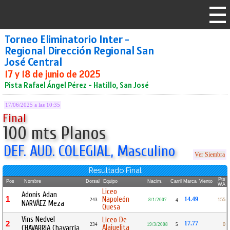
Torneo Eliminatorio Inter -
Regional Dirección Regional San
José Central
17 y 18 de junio de 2025
Pista Rafael Ángel Pérez - Hatillo, San José
17/06/2025 a las 10:35
Final
100 mts Planos
DEF. AUD. COLEGIAL, Masculino
Ver Siembra
Resultado Final
Pts
Pos
Nombre
Dorsal
Equipo
Nacim.
Carril
Marca
Viento
WA
Liceo
Adonis Adan
1
Napoleón
14.49
243
8/1/2007
155
4
NARVÁEZ Meza
Quesa
Vins Nedvel
Liceo De
2
17.77
234
19/3/2008
5
0
Alajuelita
CHAVARRIA Chavarria