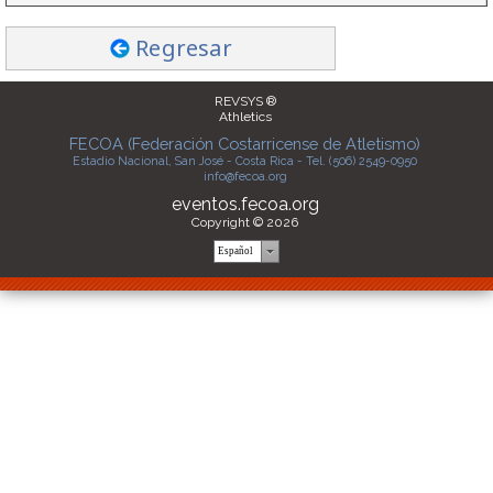
Regresar
REVSYS ®
Athletics
FECOA (Federación Costarricense de Atletismo)
Estadio Nacional, San José - Costa Rica - Tel. (506) 2549-0950
info@fecoa.org
eventos.fecoa.org
Copyright © 2026