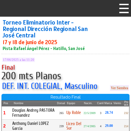
Torneo Eliminatorio Inter -
Regional Dirección Regional San
José Central
17 y 18 de junio de 2025
Pista Rafael Ángel Pérez - Hatillo, San José
17/06/2025 a las 11:20
Final
200 mts Planos
DEF. INT. COLEGIAL, Masculino
Ver Siembra
Resultado Final
Pts
Pos
Nombre
Dorsal
Equipo
Nacim.
Carril
Marca
Viento
WA
Douglas Andrey PASTORA
Up Roble
1
28.74
265
22/5/2009
3
232
Fernandez
Anthony Daniel LOPEZ
Liceo Del
2
29.00
239
27/4/2005
4
214
Sur
Garcia