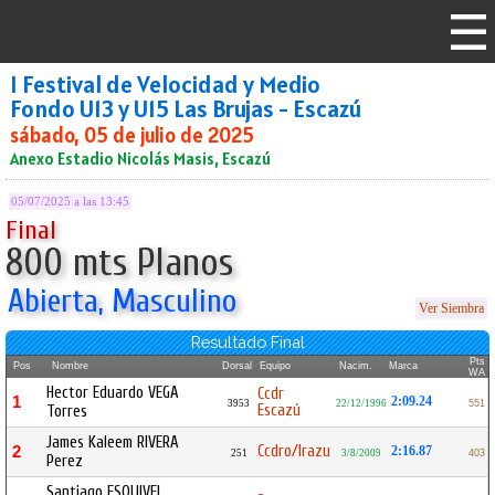
I Festival de Velocidad y Medio
Fondo U13 y U15 Las Brujas - Escazú
sábado, 05 de julio de 2025
Anexo Estadio Nicolás Masis, Escazú
05/07/2025 a las 13:45
Final
800 mts Planos
Abierta, Masculino
Ver Siembra
Resultado Final
Pts
Pos
Nombre
Dorsal
Equipo
Nacim.
Marca
WA
Hector Eduardo VEGA
Ccdr
1
2:09.24
3953
22/12/1996
551
Escazú
Torres
James Kaleem RIVERA
Ccdro/Irazu
2
2:16.87
251
3/8/2009
403
Perez
Santiago ESQUIVEL