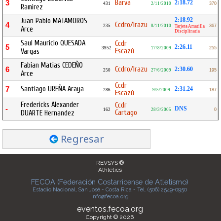
Barva
3
2:18.72
431
2/11/2010
370
Ramirez
2:18.92
Juan Pablo MATAMOROS
Ccdro/Irazu
4
235
8/11/2010
367
Tarjeta Amarilla
Arce
Disciplinaria
Saul Mauricio QUESADA
Ccdr
5
2:26.11
3952
17/8/2009
255
Escazú
Vargas
Fabian Matias CEDEÑO
Ccdro/Irazu
6
2:30.60
250
27/6/2009
195
Arce
Ccdr
Santiago UREÑA Araya
7
2:31.24
286
9/5/2009
187
Escazú
Fredericks Alexander
Ccdr
-
DNS
162
28/3/2005
0
Cartago
DUARTE Hernandez
Regresar
REVSYS ®
Athletics
FECOA (Federación Costarricense de Atletismo)
Estadio Nacional, San José - Costa Rica - Tel. (506) 2549-0950
info@fecoa.org
eventos.fecoa.org
Copyright © 2026