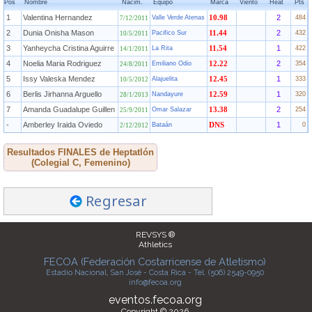
Pos
Nombre
Nacim.
Equipo
Marca
Viento
Heat
Pts
1
Valentina Hernandez
2
Valle Verde Atenas
10.98
484
7/12/2011
2
Dunia Onisha Mason
2
Pacifico Sur
11.44
432
10/5/2011
3
Yanheycha Cristina Aguirre
1
La Rita
11.54
422
14/1/2011
4
Noelia Maria Rodriguez
2
Emiliano Odio
12.22
354
24/8/2011
5
Issy Valeska Mendez
1
Alajuelita
12.45
333
10/5/2012
6
Berlis Jirhanna Arguello
1
Nandayure
12.59
320
28/1/2013
7
Amanda Guadalupe Guillen
2
Omar Salazar
13.38
254
25/9/2011
-
Amberley Iraida Oviedo
1
Bataán
DNS
0
2/12/2012
Resultados FINALES de Heptatlón
(Colegial C, Femenino)
Regresar
REVSYS ®
Athletics
FECOA (Federación Costarricense de Atletismo)
Estadio Nacional, San José - Costa Rica - Tel. (506) 2549-0950
info@fecoa.org
eventos.fecoa.org
Copyright © 2026