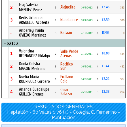
Issy Valeska
Alajuelita
2
12.45
3
10/5/2012
5
333
MENDEZ Perez
Berlis Jirhanna
Nandayure
3
12.59
1
28/1/2013
4
320
ARGUELLO Azofeifa
Amberley Iraida
Bataán
-
DNS
5
2/12/2012
6
0
OVIEDO Martinez
Heat: 2
Valentina
Valle Verde
1
10.98
2
7/12/2011
3
484
Atenas
HERNANDEZ Hidalgo
Dunia Onisha
Pacifico
2
11.44
6
10/5/2011
4
432
Sur
MASON Medrano
Noelia Maria
Emiliano
3
12.22
8
24/8/2011
6
354
Odio
RODRIGUEZ Cordero
Amanda Guadalupe
Omar
4
13.38
7
25/9/2011
5
254
Salazar
GUILLEN Brenes
RESULTADOS GENERALES
Heptatlón - 60 Vallas 0.76 (4) - Colegial C, Femenino -
Puntuación