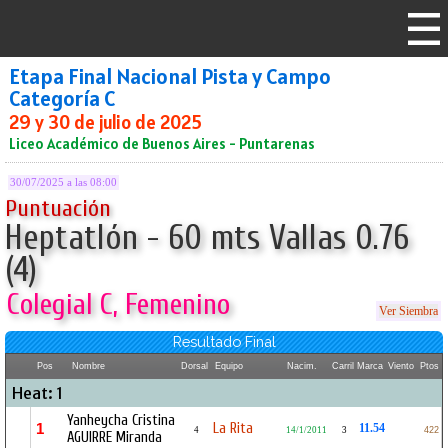
Etapa Final Nacional Pista y Campo
Categoría C
29 y 30 de julio de 2025
Liceo Académico de Buenos Aires - Puntarenas
30/07/2025 a las 08:00
Puntuación
Heptatlón - 60 mts Vallas 0.76
(4)
Colegial C, Femenino
Ver Siembra
Resultado Final
Pos
Nombre
Dorsal
Equipo
Nacim.
Carril
Marca
Viento
Ptos
Heat: 1
Yanheycha Cristina
La Rita
1
11.54
4
14/1/2011
3
422
AGUIRRE Miranda