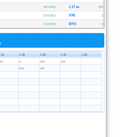
1.15 m
10/5/2012
352
NM
25/9/2011
0
DNS
2/12/2012
0
n
.33
1.36
1.39
1.42
1.45
xo
o
xxo
xxx
xxo
xxx