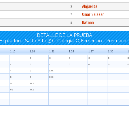
Alajuelita
3
Omar Salazar
7
Bataán
5
DETALLE DE LA PRUEBA
Heptatlón - Salto Alto (5) - Colegial C, Femenino - Puntuació
1.15
1.18
1.21
1.24
1.27
1.30
1
-
o
o
o
o
o
x
-
o
-
o
o
o
o
-
o
xxx
o
o
xxx
o
xxx
xo
xxx