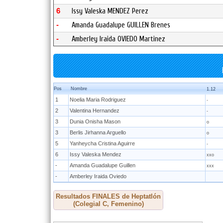
6
Issy Valeska MENDEZ Perez
-
Amanda Guadalupe GUILLEN Brenes
-
Amberley Iraida OVIEDO Martinez
Pos
Nombre
1.12
1
Noelia Maria Rodriguez
-
2
Valentina Hernandez
-
3
Dunia Onisha Mason
o
3
Berlis Jirhanna Arguello
o
5
Yanheycha Cristina Aguirre
-
6
Issy Valeska Mendez
xxo
-
Amanda Guadalupe Guillen
xxx
-
Amberley Iraida Oviedo
Resultados FINALES de Heptatlón
(Colegial C, Femenino)