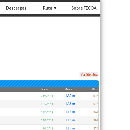
Descargas
Ruta ▼
Sobre FECOA
Ver Siembra
Nacim.
Marca
Ptos
1.39 m
24/8/2011
532
1.36 m
7/12/2011
507
1.18 m
10/5/2011
374
1.18 m
28/1/2013
374
1.15 m
14/1/2011
352