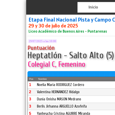
Inicio
Etapa Final Nacional Pista y Campo 
29 y 30 de julio de 2025
Liceo Académico de Buenos Aires - Puntarenas
29/07/2025 a las 10:00
Puntuación
Heptatlón - Salto Alto (5)
Colegial C, Femenino
Pos
Nombre
1
Noelia Maria RODRIGUEZ Cordero
2
Valentina HERNANDEZ Hidalgo
3
Dunia Onisha MASON Medrano
3
Berlis Jirhanna ARGUELLO Azofeifa
5
Yanheycha Cristina AGUIRRE Miranda