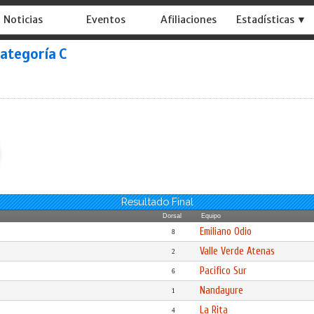
Noticias
Eventos
Afiliaciones
Estadísticas ▼
Categoría C
Resultado Final
Dorsal
Equipo
Emiliano Odio
8
Valle Verde Atenas
2
Pacifico Sur
6
Nandayure
1
La Rita
4