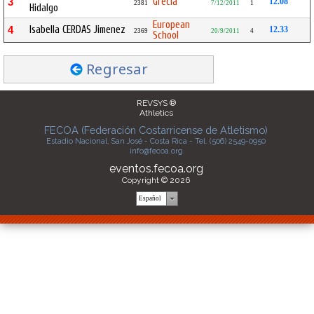
Grecia
3
12.08
2381
7/12/2011
1
Hidalgo
European
Isabella CERDAS Jimenez
4
12.33
2369
20/9/2011
4
School
Regresar
REVSYS ®
Athletics
FECOA (Federación Costarricense de Atletismo)
Estadio Nacional, San José - Costa Rica - Tel. (506) 2549-0950
info@fecoa.org
eventos.fecoa.org
Copyright © 2026