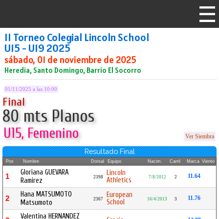
II Torneo Colegial Lincoln School
U15 - U19 2025
sábado, 01 de noviembre de 2025
Heredia, Santo Domingo, Barrio El Socorro
01/11/2025 a las 10:00
Final
80 mts Planos
U15, Femenino
Ver Siembra
Resultado Final
Pos
Nombre
Dorsal
Equipo
Nacim.
Carril
Marca
Viento
Gloriana GUEVARA
Lincoln
1
11.64
2398
7/8/2012
2
Athletics
Ramirez
Hana MATSUMOTO
European
2
11.76
2367
16/4/2013
3
School
Matsumoto
Valentina HERNANDEZ