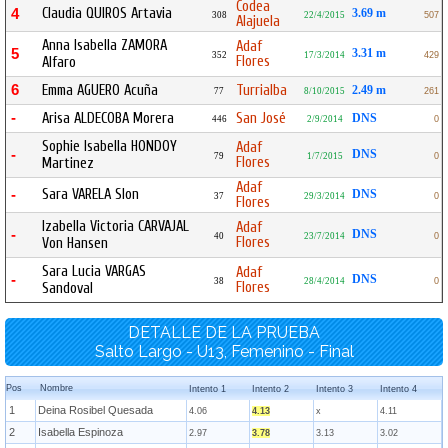
Codea
Claudia QUIROS Artavia
4
3.69 m
308
22/4/2015
507
Alajuela
Anna Isabella ZAMORA
Adaf
5
3.31 m
352
17/3/2014
429
Flores
Alfaro
6
Emma AGUERO Acuña
Turrialba
2.49 m
77
8/10/2015
261
-
Arisa ALDECOBA Morera
San José
DNS
446
2/9/2014
0
Sophie Isabella HONDOY
Adaf
-
DNS
79
1/7/2015
0
Flores
Martinez
Adaf
Sara VARELA Slon
-
DNS
37
29/3/2014
0
Flores
Izabella Victoria CARVAJAL
Adaf
-
DNS
40
23/7/2014
0
Flores
Von Hansen
Sara Lucia VARGAS
Adaf
-
DNS
38
28/4/2014
0
Flores
Sandoval
DETALLE DE LA PRUEBA
Salto Largo - U13, Femenino - Final
Pos
Nombre
Intento 1
Intento 2
Intento 3
Intento 4
1
Deina Rosibel Quesada
4.06
4.13
x
4.11
2
Isabella Espinoza
2.97
3.78
3.13
3.02