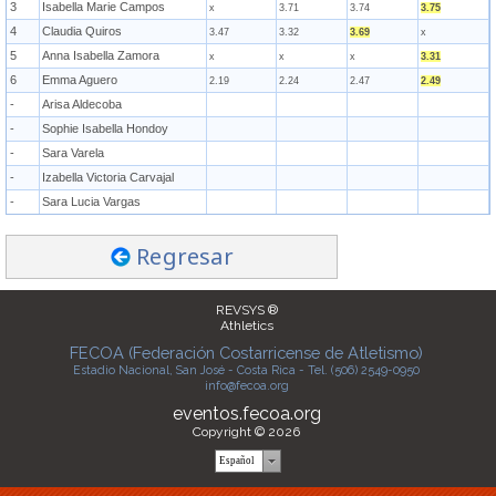
3
Isabella Marie Campos
x
3.71
3.74
3.75
4
Claudia Quiros
3.47
3.32
3.69
x
5
Anna Isabella Zamora
x
x
x
3.31
6
Emma Aguero
2.19
2.24
2.47
2.49
-
Arisa Aldecoba
-
Sophie Isabella Hondoy
-
Sara Varela
-
Izabella Victoria Carvajal
-
Sara Lucia Vargas
Regresar
REVSYS ®
Athletics
FECOA (Federación Costarricense de Atletismo)
Estadio Nacional, San José - Costa Rica - Tel. (506) 2549-0950
info@fecoa.org
eventos.fecoa.org
Copyright © 2026