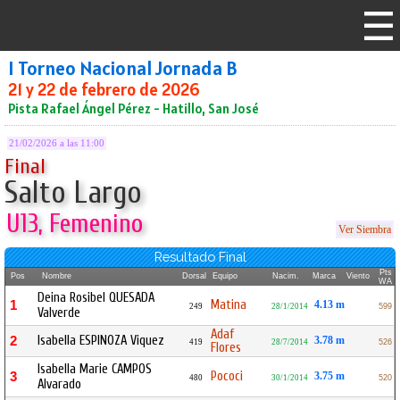
I Torneo Nacional Jornada B
21 y 22 de febrero de 2026
Pista Rafael Ángel Pérez - Hatillo, San José
21/02/2026 a las 11:00
Final
Salto Largo
U13, Femenino
Ver Siembra
Resultado Final
Pts
Pos
Nombre
Dorsal
Equipo
Nacim.
Marca
Viento
WA
Deina Rosibel QUESADA
Matina
1
4.13 m
249
28/1/2014
599
Valverde
Adaf
Isabella ESPINOZA Viquez
2
3.78 m
419
28/7/2014
526
Flores
Isabella Marie CAMPOS
Pococi
3
3.75 m
480
30/1/2014
520
Alvarado