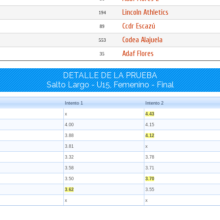
Lincoln Athletics
194
Ccdr Escazú
89
Codea Alajuela
553
Adaf Flores
35
DETALLE DE LA PRUEBA
Salto Largo - U15, Femenino - Final
Intento 1
Intento 2
x
4.43
4.00
4.15
3.88
4.12
3.81
x
3.32
3.78
3.58
3.71
3.50
3.70
3.62
3.55
x
x