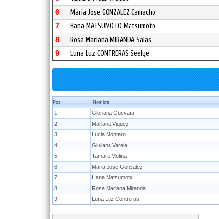
6
Maria Jose GONZALEZ Camacho
7
Hana MATSUMOTO Matsumoto
8
Rosa Mariana MIRANDA Salas
9
Luna Luz CONTRERAS Seelye
Pos
Nombre
1
Gloriana Guevara
2
Mariana Viquez
3
Lucia Montero
4
Giuliana Varela
5
Tamara Molina
6
Maria Jose Gonzalez
7
Hana Matsumoto
8
Rosa Mariana Miranda
9
Luna Luz Contreras