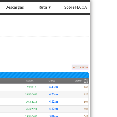
Descargas
Ruta ▼
Sobre FECOA
Ver Siembra
Pts
Nacim.
Marca
Viento
WA
4.43 m
7/8/2012
663
4.25 m
30/10/2013
625
4.12 m
30/3/2012
597
4.12 m
25/6/2013
597
3.86 m
24/11/2013
543