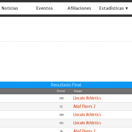
Noticias
Eventos
Afiliaciones
Estadísticas ▼
Resultado Final
Dorsal
Equipo
Lincoln Athletics
190
Adaf Flores 2
52
Lincoln Athletics
189
Lincoln Athletics
191
Adaf Flores 2
36