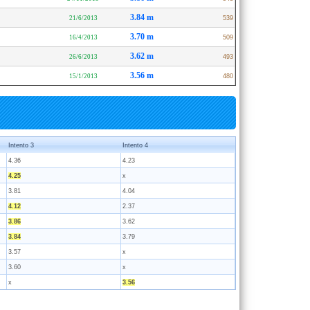
3.84 m
21/6/2013
539
3.70 m
16/4/2013
509
3.62 m
26/6/2013
493
3.56 m
15/1/2013
480
Intento 3
Intento 4
4.36
4.23
4.25
x
3.81
4.04
4.12
2.37
3.86
3.62
3.84
3.79
3.57
x
3.60
x
x
3.56