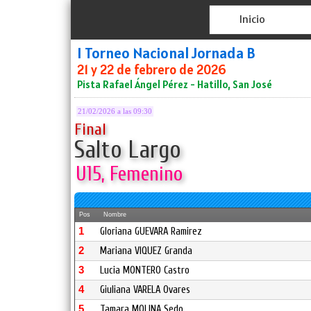
Inicio
I Torneo Nacional Jornada B
21 y 22 de febrero de 2026
Pista Rafael Ángel Pérez - Hatillo, San José
21/02/2026 a las 09:30
Final
Salto Largo
U15, Femenino
Pos
Nombre
1
Gloriana GUEVARA Ramirez
2
Mariana VIQUEZ Granda
3
Lucia MONTERO Castro
4
Giuliana VARELA Ovares
5
Tamara MOLINA Sedo