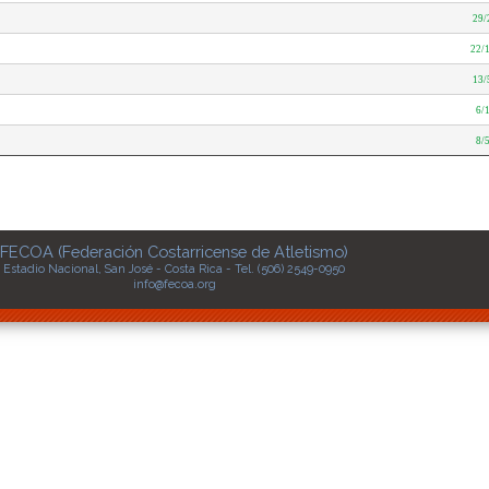
29/
22/
13/
6/
8/
FECOA (Federación Costarricense de Atletismo)
Estadio Nacional, San José - Costa Rica - Tel. (506) 2549-0950
info@fecoa.org