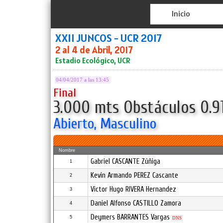
Inicio
XXII JUNCOS - UCR 2017
2 al 4 de Abril, 2017
Estadio Ecológico, UCR
04/04/2017 a las 13:45
Final
3.000 mts Obstáculos 0.9
Abierto, Masculino
Nombre
Gabriel CASCANTE Zúñiga
1
Kevin Armando PEREZ Cascante
2
Victor Hugo RIVERA Hernandez
3
Daniel Alfonso CASTILLO Zamora
4
Deymers BARRANTES Vargas
5
DNS