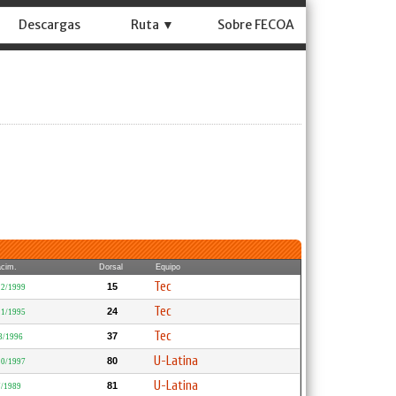
Descargas
Ruta ▼
Sobre FECOA
cim.
Dorsal
Equipo
Tec
15
12/1999
Tec
24
11/1995
Tec
37
3/1996
U-Latina
80
10/1997
U-Latina
81
7/1989