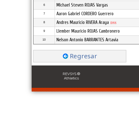
Michael Steven ROJAS Vargas
6
Aaron Gabriel CORDERO Guerrero
7
Andres Mauricio RIVERA Araya
8
DNS
Llember Mauricio ROJAS Cambronero
9
Nelson Antonio BARRANTES Artavia
10
Regresar
REVSYS ®
Athletics