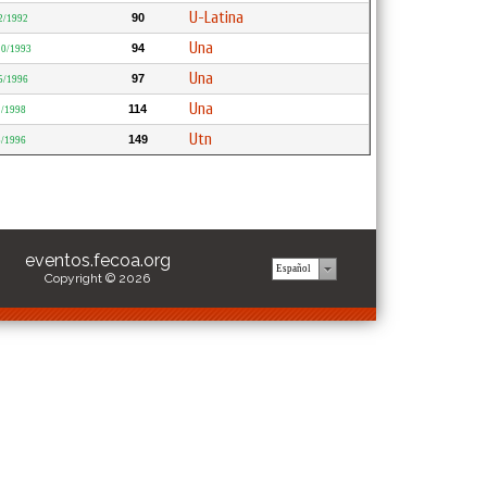
U-Latina
90
2/1992
Una
94
10/1993
Una
97
5/1996
Una
114
1/1998
Utn
149
5/1996
eventos.fecoa.org
Copyright © 2026