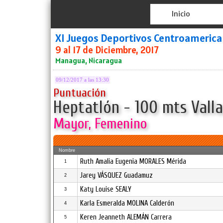
Inicio
XI Juegos Deportivos Centroameric
9 al 17 de Diciembre, 2017
Managua, Nicaragua
09/12/2017 a las 13:30
Puntuación
Heptatlón - 100 mts Vallas
Mayor, Femenino
Nombre
Ruth Amalia Eugenia MORALES Mérida
1
Jarey VÁSQUEZ Guadamuz
2
Katy Louise SEALY
3
Karla Esmeralda MOLINA Calderón
4
Keren Jeanneth ALEMÁN Carrera
5