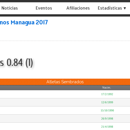
Noticias
Eventos
Afiliaciones
Estadísticas ▼
anos Managua 2017
 0.84 (1)
Atletas Sembrados
Nacim.
17/2/1992
12/6/1999
15/10/1990
26/9/1998
21/4/1998