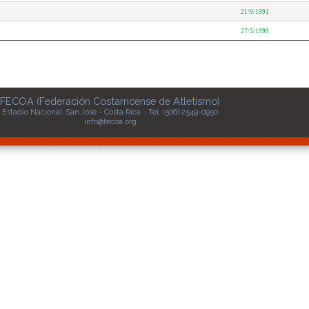
21/9/1991
27/3/1999
FECOA (Federación Costarricense de Atletismo)
Estadio Nacional, San José - Costa Rica - Tel. (506) 2549-0950
info@fecoa.org