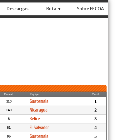
Descargas
Ruta ▼
Sobre FECOA
Dorsal
Equipo
Carril
Guatemala
1
110
Nicaragua
2
149
Belice
3
8
El Salvador
4
61
Guatemala
5
95