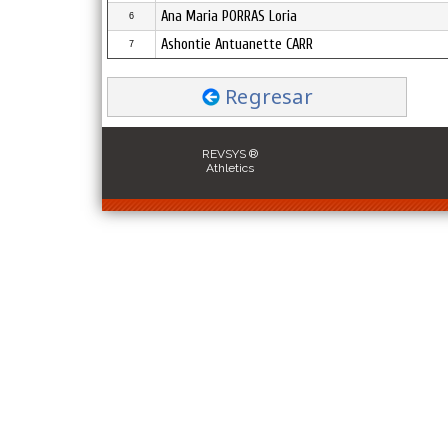
Ana Maria PORRAS Loria
6
Ashontie Antuanette CARR
7
Regresar
REVSYS ®
Athletics